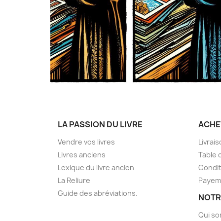
LA PASSION DU LIVRE
ACHE
Vendre vos livres
Livrai
Livres anciens
Table 
Lexique du livre ancien
Condit
La Reliure
Payem
Guide des abréviations.
NOTR
Qui s