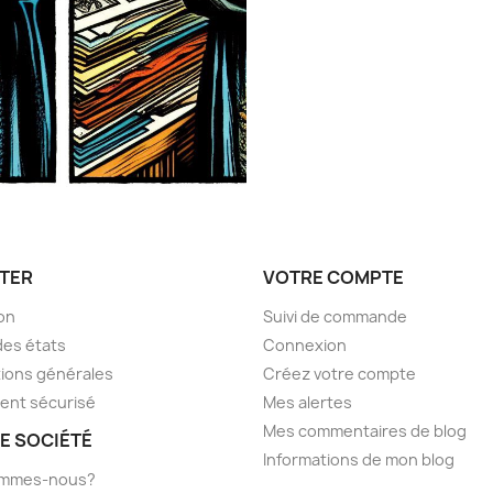
TER
VOTRE COMPTE
son
Suivi de commande
des états
Connexion
ions générales
Créez votre compte
ent sécurisé
Mes alertes
Mes commentaires de blog
E SOCIÉTÉ
Informations de mon blog
ommes-nous?