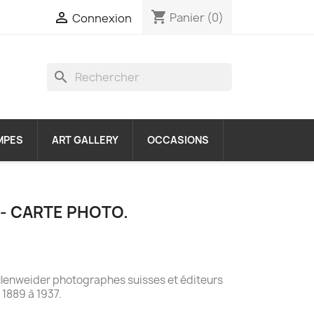
shopping_cart

Panier
(0)
Connexion
search
MPES
ART GALLERY
OCCASIONS
 - CARTE PHOTO.
ollenweider photographes suisses et éditeurs
 1889 à 1937.