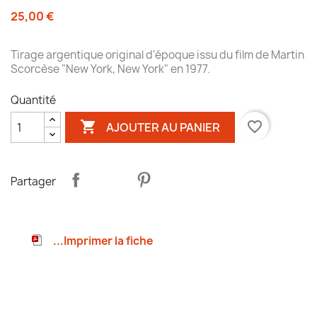
25,00 €
Tirage argentique original d'époque issu du film de Martin
Scorcèse "New York, New York" en 1977.
Quantité

favorite_border
AJOUTER AU PANIER
Partager
...Imprimer la fiche