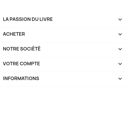
LA PASSION DU LIVRE

ACHETER

NOTRE SOCIÉTÉ

VOTRE COMPTE

INFORMATIONS
keyboard_arrow_down