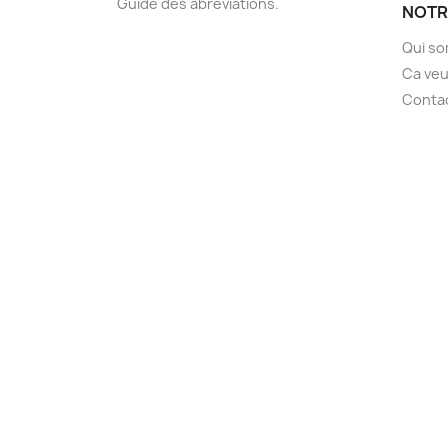
Guide des abréviations.
NOTR
Qui s
Ca veu
Conta