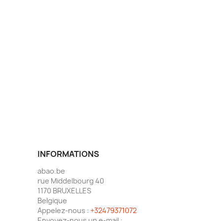
INFORMATIONS
abao.be
rue Middelbourg 40
1170 BRUXELLES
Belgique
Appelez-nous :
+32479371072
Envoyez-nous un e-mail :