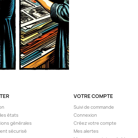
TER
VOTRE COMPTE
son
Suivi de commande
des états
Connexion
ions générales
Créez votre compte
ent sécurisé
Mes alertes