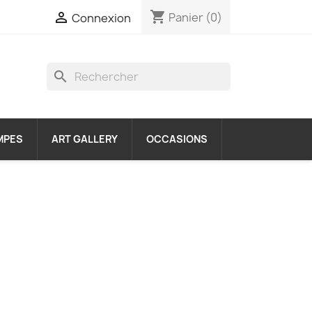
shopping_cart

Panier
(0)
Connexion
search
MPES
ART GALLERY
OCCASIONS