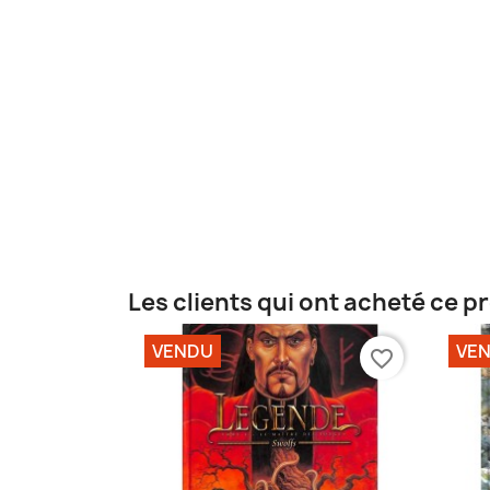
Les clients qui ont acheté ce p
VENDU
VE
favorite_border