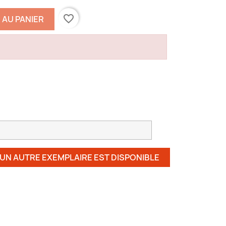
favorite_border
 AU PANIER
 UN AUTRE EXEMPLAIRE EST DISPONIBLE