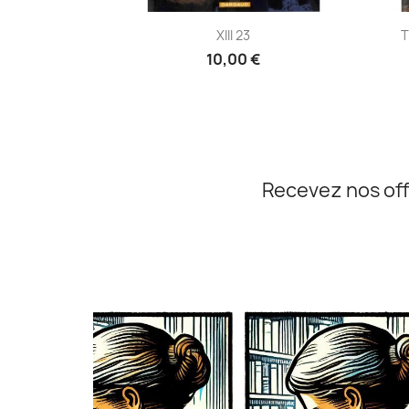
Aperçu rapide

XIII 23
T
10,00 €
Recevez nos off