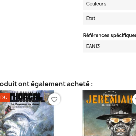
Couleurs
Etat
Références spécifique
EAN13
roduit ont également acheté :
NDU
favorite_border
fa