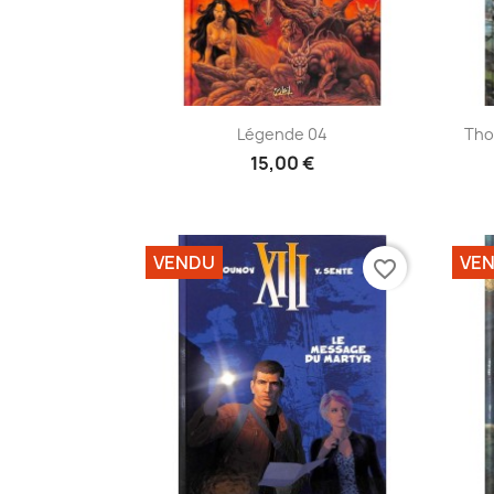
Aperçu rapide

Légende 04
Tho
15,00 €
VENDU
VE
favorite_border