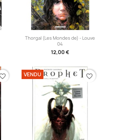
Aperçu rapide

Thorgal (Les Mondes de) - Louve
04
12,00 €
VENDU
vorite_border
favorite_border