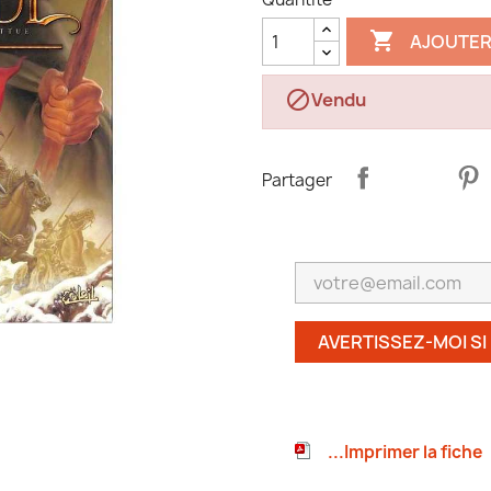

AJOUTER

Vendu
Partager
AVERTISSEZ-MOI SI
...Imprimer la fiche