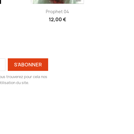
Aperçu rapide

Prophet 04
12,00 €
ous trouverez pour cela nos
ilisation du site.