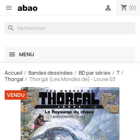
shopping_cart


(0)
search
MENU
Accueil
Bandes dessinées
BD par séries
T
Thorgal
Thorgal (Les Mondes de) - Louve 03
VENDU