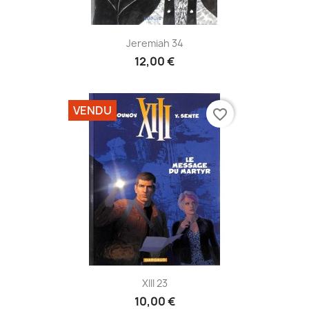
Jeremiah 34
12,00 €
VENDU
favorite_border
XIII 23
10,00 €