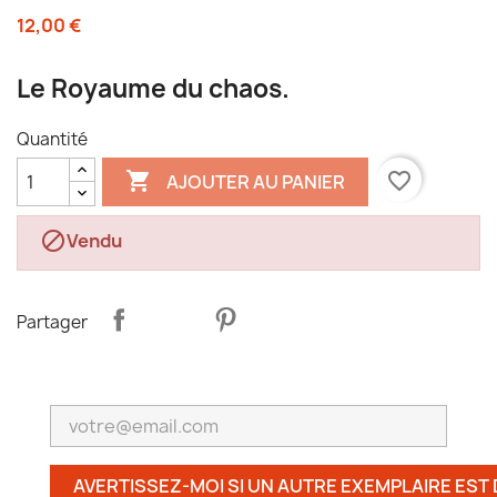
12,00 €
Le Royaume du chaos.
Quantité

favorite_border
AJOUTER AU PANIER

Vendu
Partager
AVERTISSEZ-MOI SI UN AUTRE EXEMPLAIRE EST