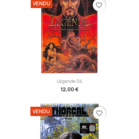
VENDU
favorite_border
Légende 04
12,00 €
VENDU
favorite_border