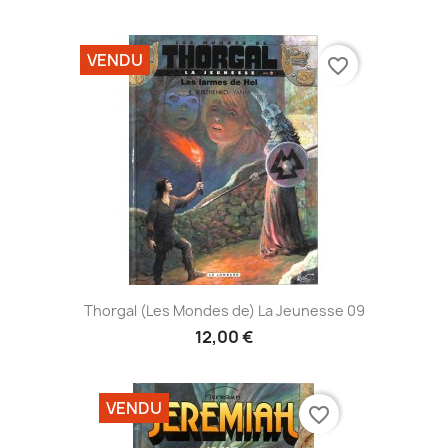
VENDU
favorite_border
Thorgal (Les Mondes de) La Jeunesse 09
12,00 €
VENDU
favorite_border