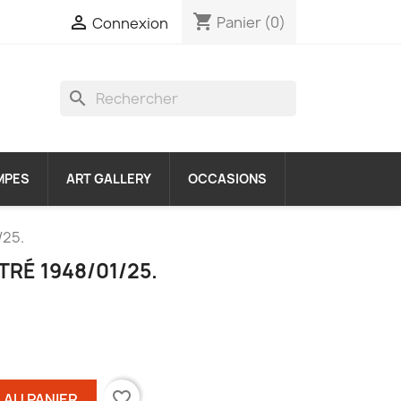
shopping_cart

Panier
(0)
Connexion
search
MPES
ART GALLERY
OCCASIONS
/25.
TRÉ 1948/01/25.
favorite_border
 AU PANIER