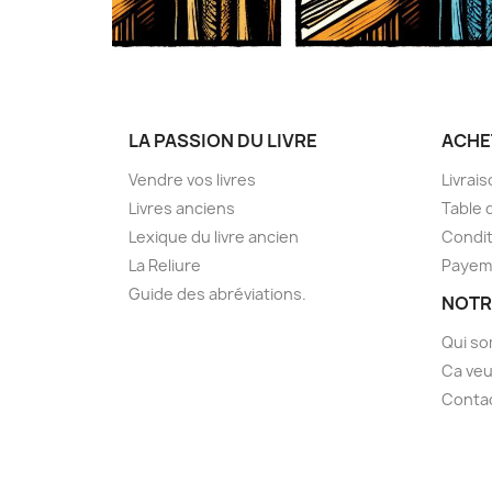
LA PASSION DU LIVRE
ACHE
Vendre vos livres
Livrai
Livres anciens
Table 
Lexique du livre ancien
Condit
La Reliure
Payem
Guide des abréviations.
NOTR
Qui s
Ca veu
Conta