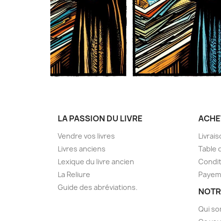
LA PASSION DU LIVRE
ACHE
Vendre vos livres
Livrai
Livres anciens
Table 
Lexique du livre ancien
Condit
La Reliure
Payem
Guide des abréviations.
NOTR
Qui s