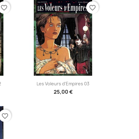
favorite_border
favorite_border
Aperçu rapide

2
Les Voleurs d'Empires 03
25,00 €
favorite_border