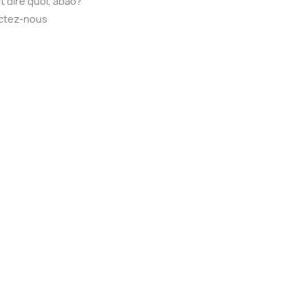
t dire quoi, abao?
ctez-nous