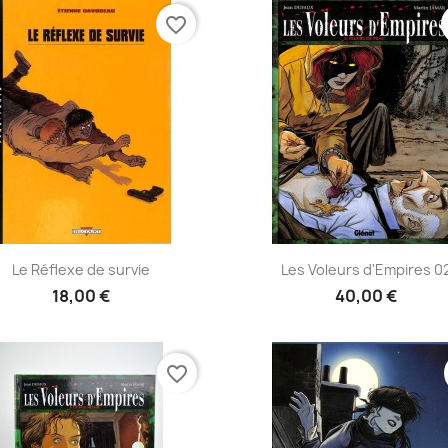
favorite_border
Aperçu rapide
Aperçu rapide


Le Réflexe de survie
Les Voleurs d'Empires 0
18,00 €
40,00 €
favorite_border