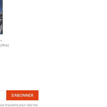
 +
offret
ous trouverez pour cela nos