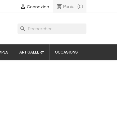
shopping_cart

Panier
(0)
Connexion
search
MPES
ART GALLERY
OCCASIONS