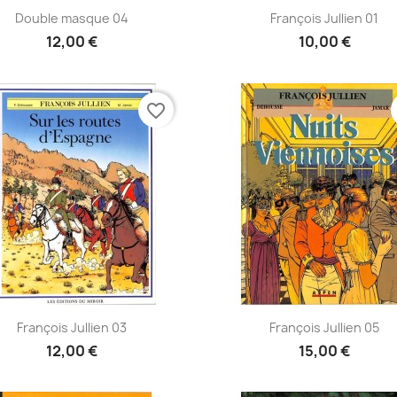
Aperçu rapide
Aperçu rapide


Double masque 04
François Jullien 01
12,00 €
10,00 €
favorite_border
Aperçu rapide
Aperçu rapide


François Jullien 03
François Jullien 05
12,00 €
15,00 €