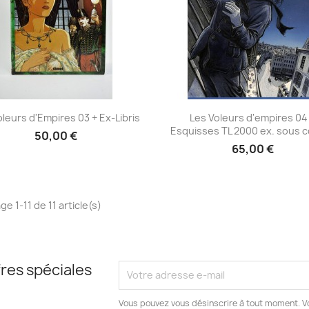
Aperçu rapide
Aperçu rapide


oleurs d'Empires 03 + Ex-Libris
Les Voleurs d'empires 04
Esquisses TL 2000 ex. sous c
50,00 €
65,00 €
ge 1-11 de 11 article(s)
res spéciales
Vous pouvez vous désinscrire à tout moment. V