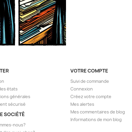
TER
VOTRE COMPTE
son
Suivi de commande
des états
Connexion
ions générales
Créez votre compte
ent sécurisé
Mes alertes
Mes commentaires de blog
E SOCIÉTÉ
Informations de mon blog
ommes-nous?