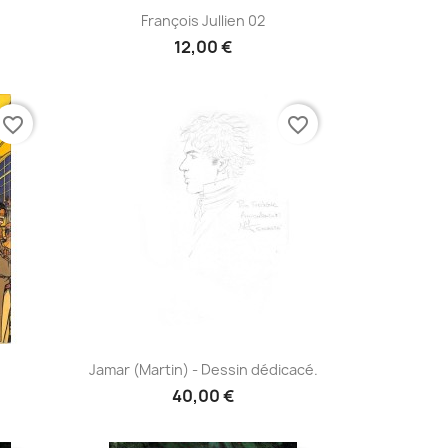
Aperçu rapide

François Jullien 02
12,00 €
favorite_border
favorite_border
Aperçu rapide

Jamar (Martin) - Dessin dédicacé.
40,00 €