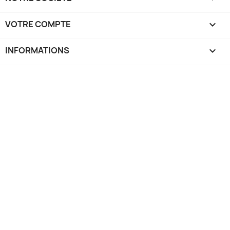
VOTRE COMPTE

INFORMATIONS
keyboard_arrow_down