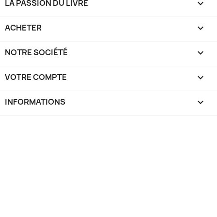
LA PASSION DU LIVRE

ACHETER

NOTRE SOCIÉTÉ

VOTRE COMPTE

INFORMATIONS
keyboard_arrow_down