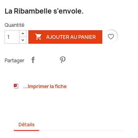
La Ribambelle s'envole.
Quantité

favorite_border
AJOUTER AU PANIER
Partager
...Imprimer la fiche
Détails