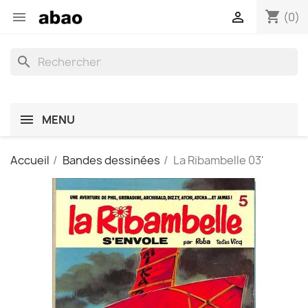
shopping_cart


(0)
search
MENU
Accueil
Bandes dessinées
La Ribambelle 03'