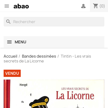
shopping_cart


(0)
search
MENU
Accueil
Bandes dessinées
Tintin - Les vrais
secrets de La Licorne
VENDU