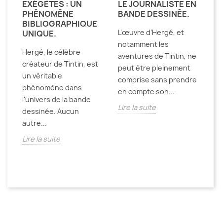
EXÉGÈTES : UN
LE JOURNALISTE EN
D
E
PHÉNOMÈNE
BANDE DESSINÉE.
E
BIBLIOGRAPHIQUE
D
L’œuvre d’Hergé, et
UNIQUE.
T
notamment les
Hergé, le célèbre
De
aventures de Tintin, ne
créateur de Tintin, est
la
peut être pleinement
un véritable
pa
comprise sans prendre
phénomène dans
an
en compte son...
l'univers de la bande
de
st
Lire la suite
dessinée. Aucun
Li
e
autre...
Lire la suite