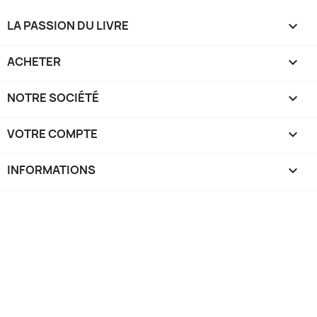
LA PASSION DU LIVRE

ACHETER

NOTRE SOCIÉTÉ

VOTRE COMPTE

INFORMATIONS
keyboard_arrow_down