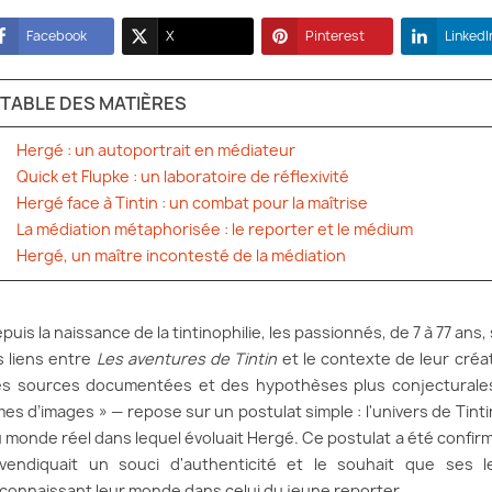
Facebook
X
Pinterest
LinkedI
TABLE DES MATIÈRES
Hergé : un autoportrait en médiateur
Quick et Flupke : un laboratoire de réflexivité
Hergé face à Tintin : un combat pour la maîtrise
La médiation métaphorisée : le reporter et le médium
Hergé, un maître incontesté de la médiation
puis la naissance de la tintinophilie, les passionnés, de 7 à 77 ans, 
s liens entre
Les aventures de Tintin
et le contexte de leur créat
s sources documentées et des hypothèses plus conjecturales 
mes d’images » — repose sur un postulat simple : l'univers de Tinti
 monde réel dans lequel évoluait Hergé. Ce postulat a été confirm
vendiquait un souci d'authenticité et le souhait que ses le
connaissant leur monde dans celui du jeune reporter.