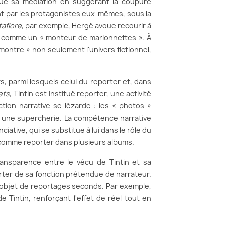
ntue sa médiation en suggérant la coupure
nt par les protagonistes eux-mêmes, sous la
tafiore
, par exemple, Hergé avoue recourir à
ne comme un « monteur de marionnettes ». À
montre » non seulement l'univers fictionnel,
s, parmi lesquels celui du reporter et, dans
ets
, Tintin est institué reporter, une activité
ction narrative se lézarde : les « photos »
le une supercherie. La compétence narrative
ative, qui se substitue à lui dans le rôle du
 comme reporter dans plusieurs albums.
ansparence entre le vécu de Tintin et sa
rter de sa fonction prétendue de narrateur.
 en objet de reportages seconds. Par exemple,
e Tintin, renforçant l'effet de réel tout en