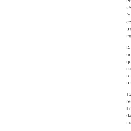
Po
sé
fo
ce
tr
ma
D
un
qu
ce
n'
re
To
re
Il
d
ma