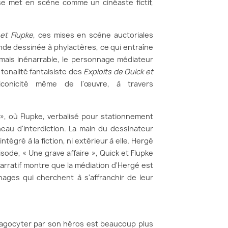
se met en scène comme un cinéaste fictif,
 et Flupke
, ces mises en scène auctoriales
nde dessinée à phylactères, ce qui entraîne
 mais inénarrable, le personnage médiateur
 tonalité fantaisiste des
Exploits de Quick et
'iconicité même de l'œuvre, à travers
», où Flupke, verbalisé pour stationnement
neau d'interdiction. La main du dessinateur
ntégré à la fiction, ni extérieur à elle. Hergé
isode, « Une grave affaire », Quick et Flupke
arratif montre que la médiation d'Hergé est
nages qui cherchent à s'affranchir de leur
phagocyter par son héros est beaucoup plus