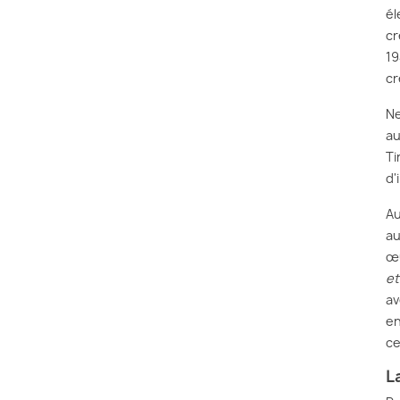
él
cr
19
cr
N
au
Ti
d'
Au
au
œu
et
av
en
ce
L