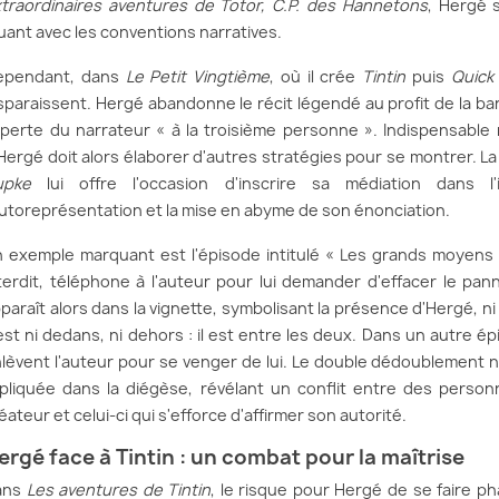
traordinaires aventures de Totor, C.P. des Hannetons
, Hergé 
uant avec les conventions narratives.
ependant, dans
Le Petit Vingtième
, où il crée
Tintin
puis
Quick
sparaissent. Hergé abandonne le récit légendé au profit de la ba
 perte du narrateur « à la troisième personne ». Indispensable
Hergé doit alors élaborer d'autres stratégies pour se montrer. La
upke
lui offre l'occasion d'inscrire sa médiation dans l
autoreprésentation et la mise en abyme de son énonciation.
 exemple marquant est l'épisode intitulé « Les grands moyens 
terdit, téléphone à l'auteur pour lui demander d'effacer le pan
paraît alors dans la vignette, symbolisant la présence d'Hergé, ni i
est ni dedans, ni dehors : il est entre les deux. Dans un autre ép
lèvent l'auteur pour se venger de lui. Le double dédoublement n
pliquée dans la diégèse, révélant un conflit entre des person
éateur et celui-ci qui s'efforce d'affirmer son autorité.
ergé face à Tintin : un combat pour la maîtrise
ans
Les aventures de Tintin
, le risque pour Hergé de se faire 