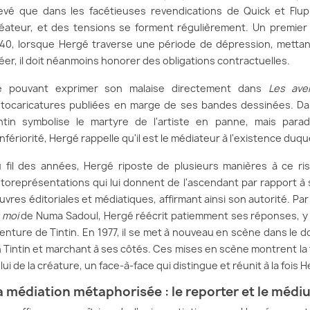
evé que dans les facétieuses revendications de Quick et Flu
éateur, et des tensions se forment régulièrement. Un premier 
40, lorsque Hergé traverse une période de dépression, mettant
éer, il doit néanmoins honorer des obligations contractuelles.
e pouvant exprimer son malaise directement dans
Les ave
tocaricatures publiées en marge de ses bandes dessinées. Da
ntin symbolise le martyre de l'artiste en panne, mais para
infériorité, Hergé rappelle qu'il est le médiateur à l'existence duq
 fil des années, Hergé riposte de plusieurs manières à ce risq
toreprésentations qui lui donnent de l'ascendant par rapport à 
vres éditoriales et médiatiques, affirmant ainsi son autorité. Pa
 moi
de Numa Sadoul, Hergé réécrit patiemment ses réponses, y 
enture de Tintin. En 1977, il se met à nouveau en scène dans le
 Tintin et marchant à ses côtés. Ces mises en scène montrent la
lui de la créature, un face-à-face qui distingue et réunit à la fois H
a médiation métaphorisée : le reporter et le médi