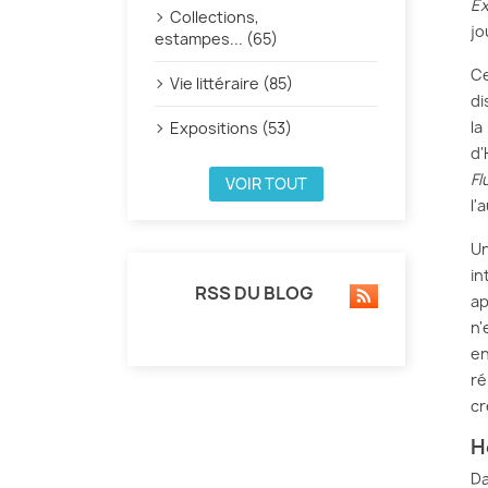
Ex
Collections,
jo
estampes... (65)
C
Vie littéraire (85)
di
la
Expositions (53)
d'
Fl
VOIR TOUT
l'
Un
in
RSS DU BLOG
ap
n'
en
ré
cr
H
D