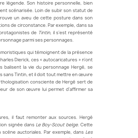
pre légende. Son histoire personnelle, bien
ment scénarisée. Loin de subir son statut de
 trouve un aveu de cette posture dans son
ions de circonstance. Par exemple, dans sa
s protagonistes de
Tintin
, il s'est représenté
 personnage parmi ses personnages.
 humoristiques qui témoignent de la présence
rles Dierick, ces « autocaricatures » n'ont
es balisent la vie du personnage Hergé, se
 sans Tintin, et il doit tout mettre en œuvre
ythologisation consciente de Hergé sert de
rieur de son œuvre lui permet d'affirmer sa
res, il faut remonter aux sources. Hergé
ation signée dans
Le Boy-Scout belge
. Cette
n scène auctoriales. Par exemple, dans
Les