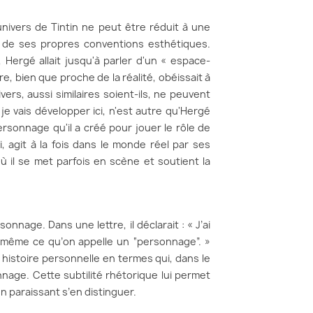
'univers de Tintin ne peut être réduit à une
té de ses propres conventions esthétiques.
 Hergé allait jusqu'à parler d'un « espace-
e, bien que proche de la réalité, obéissait à
vers, aussi similaires soient-ils, ne peuvent
e vais développer ici, n'est autre qu'Hergé
sonnage qu'il a créé pour jouer le rôle de
ici, agit à la fois dans le monde réel par ses
ù il se met parfois en scène et soutient la
age. Dans une lettre, il déclarait : « J’ai
-même ce qu’on appelle un “personnage”. »
on histoire personnelle en termes qui, dans le
nage. Cette subtilité rhétorique lui permet
n paraissant s’en distinguer.