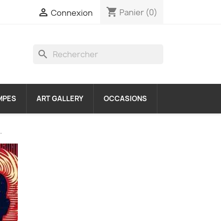
shopping_cart

Panier
(0)
Connexion
search
MPES
ART GALLERY
OCCASIONS
.