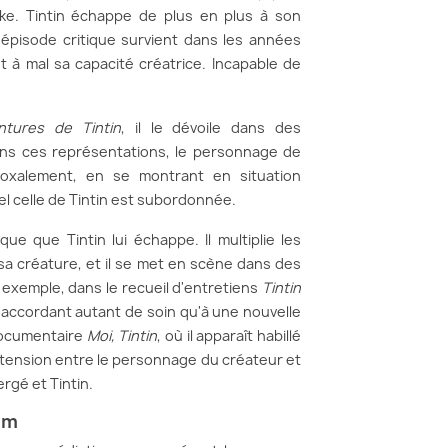
pke. Tintin échappe de plus en plus à son
épisode critique survient dans les années
 à mal sa capacité créatrice. Incapable de
ntures de Tintin
, il le dévoile dans des
ns ces représentations, le personnage de
doxalement, en se montrant en situation
uel celle de Tintin est subordonnée.
ue que Tintin lui échappe. Il multiplie les
sa créature, et il se met en scène dans des
r exemple, dans le recueil d'entretiens
Tintin
accordant autant de soin qu'à une nouvelle
 documentaire
Moi, Tintin
, où il apparaît habillé
 tension entre le personnage du créateur et
ergé et Tintin.
um