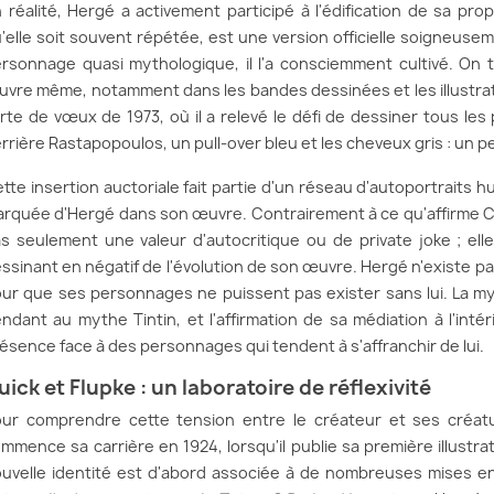
 réalité, Hergé a activement participé à l'édification de sa pro
'elle soit souvent répétée, est une version officielle soigneuse
rsonnage quasi mythologique, il l'a consciemment cultivé. On
vre même, notamment dans les bandes dessinées et les illustrat
rte de vœux de 1973, où il a relevé le défi de dessiner tous le
rrière Rastapopoulos, un pull-over bleu et les cheveux gris : un
tte insertion auctoriale fait partie d'un réseau d'autoportraits
rquée d'Hergé dans son œuvre. Contrairement à ce qu'affirme Cha
s seulement une valeur d'autocritique ou de private joke ; ell
ssinant en négatif de l'évolution de son œuvre. Hergé n'existe pas
ur que ses personnages ne puissent pas exister sans lui. La m
ndant au mythe Tintin, et l'affirmation de sa médiation à l'inté
ésence face à des personnages qui tendent à s'affranchir de lui.
uick et Flupke : un laboratoire de réflexivité
ur comprendre cette tension entre le créateur et ses créatu
mmence sa carrière en 1924, lorsqu'il publie sa première illustr
uvelle identité est d'abord associée à de nombreuses mises e