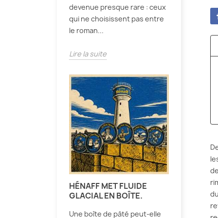
devenue presque rare : ceux
qui ne choisissent pas entre
le roman...
Lire la suite
De
le
de
ri
HÉNAFF MET FLUIDE
du
GLACIAL EN BOÎTE.
re
Une boîte de pâté peut-elle
re