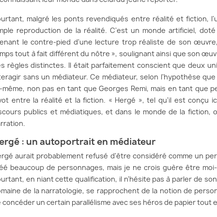
urtant, malgré les ponts revendiqués entre réalité et fiction, l
mple reproduction de la réalité. C'est un monde artificiel, do
enant le contre-pied d'une lecture trop réaliste de son œuvre,
mps tout à fait différent du nôtre », soulignant ainsi que son œuvr
s règles distinctes. Il était parfaitement conscient que deux uni
teragir sans un médiateur. Ce médiateur, selon l'hypothèse que j
i-même, non pas en tant que Georges Remi, mais en tant que per
vot entre la réalité et la fiction. « Hergé », tel qu'il est conçu 
scours publics et médiatiques, et dans le monde de la fiction, o
rration.
ergé : un autoportrait en médiateur
rgé aurait probablement refusé d'être considéré comme un personn
éé beaucoup de personnages, mais je ne crois guère être moi
urtant, en niant cette qualification, il n'hésite pas à parler de s
maine de la narratologie, se rapprochent de la notion de person
 concéder un certain parallélisme avec ses héros de papier tout e