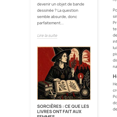
devenir un objet de bande
Po
dessinée ? La question
si
semble absurde, donc
Pr
parfaitement...
te
de
Lire la suite
in
lu
pi
di
na
H
He
cr
Po
do
SORCIÈRES : CE QUE LES
de
LIVRES ONT FAIT AUX
FEMMES.