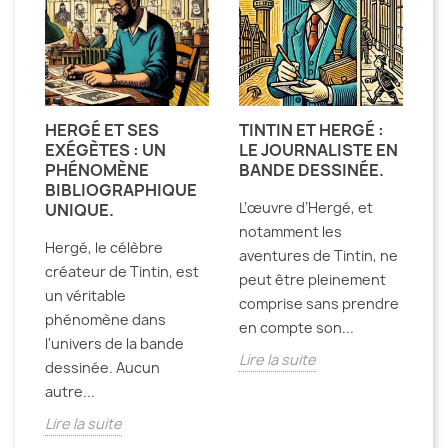
HERGÉ ET SES
TINTIN ET HERGÉ :
H
EXÉGÈTES : UN
LE JOURNALISTE EN
D
E
PHÉNOMÈNE
BANDE DESSINÉE.
E
BIBLIOGRAPHIQUE
D
L’œuvre d’Hergé, et
UNIQUE.
T
notamment les
Hergé, le célèbre
De
aventures de Tintin, ne
créateur de Tintin, est
la
peut être pleinement
un véritable
pa
comprise sans prendre
phénomène dans
an
en compte son...
l'univers de la bande
de
st
Lire la suite
dessinée. Aucun
Li
e
autre...
Lire la suite