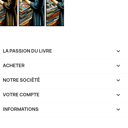
LA PASSION DU LIVRE

ACHETER

NOTRE SOCIÉTÉ

VOTRE COMPTE

INFORMATIONS
keyboard_arrow_down