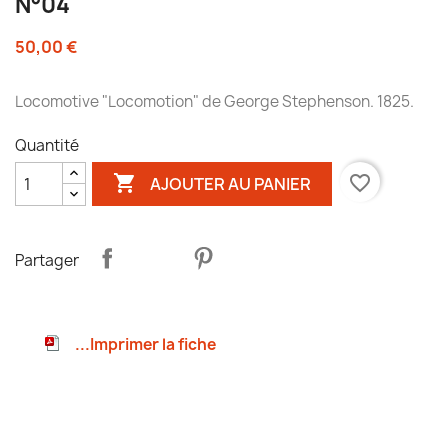
N°04
50,00 €
Locomotive "Locomotion" de George Stephenson. 1825.
Quantité

favorite_border
AJOUTER AU PANIER
Partager
...Imprimer la fiche