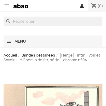
shopping_cart


(0)
search
MENU
Accueil
Bandes dessinées
[Hergé] Tintin - Voir et
Savoir : Le Chemin de fer, série 1, chromo n°04