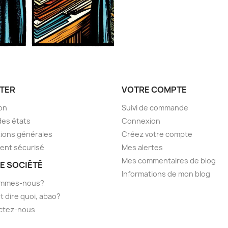
TER
VOTRE COMPTE
son
Suivi de commande
des états
Connexion
ions générales
Créez votre compte
ent sécurisé
Mes alertes
Mes commentaires de blog
E SOCIÉTÉ
Informations de mon blog
ommes-nous?
t dire quoi, abao?
ctez-nous