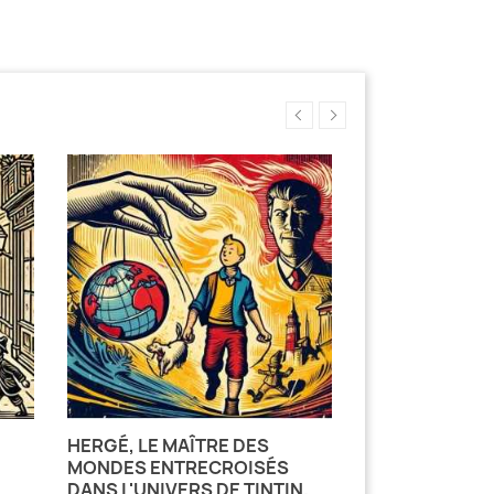
HERGÉ, LE MAÎTRE DES
LA SÉMIOTIQU
MONDES ENTRECROISÉS
TIMBRES-POS
DANS L'UNIVERS DE TINTIN.