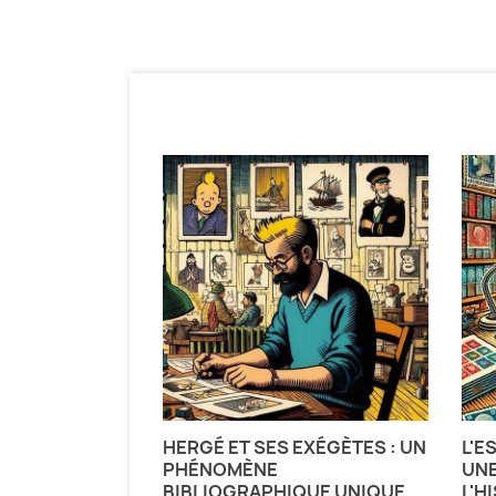
 BANDE
HERGÉ ET SES EXÉGÈTES : UN
L'E
PHÉNOMÈNE
UNE
BIBLIOGRAPHIQUE UNIQUE.
L'H