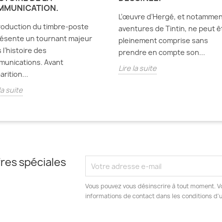
MMUNICATION.
L’œuvre d’Hergé, et notammen
troduction du timbre-poste
aventures de Tintin, ne peut ê
ésente un tournant majeur
pleinement comprise sans
 l’histoire des
prendre en compte son...
unications. Avant
Lire la suite
arition...
la suite
res spéciales
Vous pouvez vous désinscrire à tout moment. V
informations de contact dans les conditions d'ut