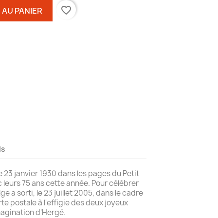
favorite_border
 AU PANIER
ls
e 23 janvier 1930 dans les pages du Petit
c leurs 75 ans cette année. Pour célébrer
e a sorti, le 23 juillet 2005, dans le cadre
rte postale à l'effigie des deux joyeux
magination d'Hergé.