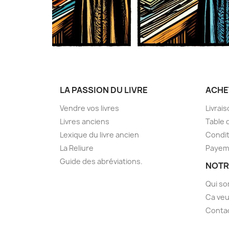
LA PASSION DU LIVRE
ACHE
Vendre vos livres
Livrai
Livres anciens
Table 
Lexique du livre ancien
Condit
La Reliure
Payem
Guide des abréviations.
NOTR
Qui s
Ca veu
Conta