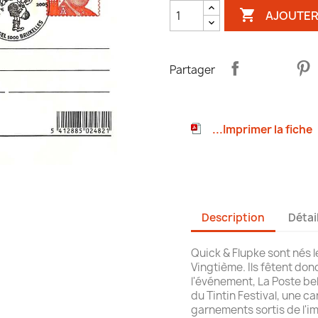

AJOUTER
Partager
...Imprimer la fiche
Description
Détai
Quick & Flupke sont nés l
Vingtième. Ils fêtent don
l'événement, La Poste belg
du Tintin Festival, une ca
garnements sortis de l'i