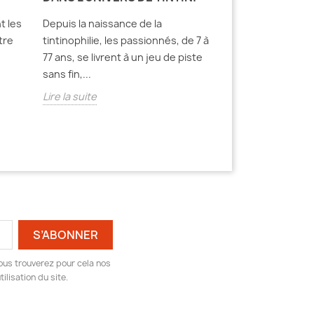
Dans le paysage 
t les
Depuis la naissance de la
communication m
tre
tintinophilie, les passionnés, de 7 à
timbre-poste oc
77 ans, se livrent à un jeu de piste
unique, à la crois
sans fin,...
Lire la suite
Lire la suite
ous trouverez pour cela nos
ilisation du site.