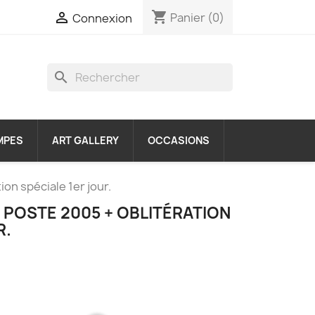
shopping_cart

Panier
(0)
Connexion
search
MPES
ART GALLERY
OCCASIONS
on spéciale 1er jour.
 POSTE 2005 + OBLITÉRATION
R.