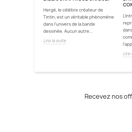
lgique met à
CO
Hergé, le célèbre créateur de
 emblématique de
L’in
Tintin, est un véritable phénomène
re : la bande
repr
dans l'univers de la bande
e,...
dans
dessinée. Aucun autre...
comm
Lire la suite
l’app
Lire 
Recevez nos off