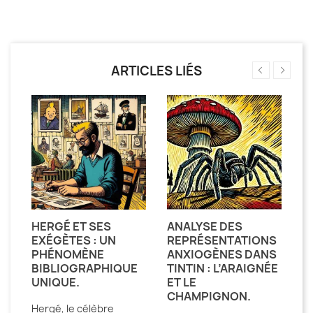
ARTICLES LIÉS
HERGÉ ET SES
ANALYSE DES
T
EXÉGÈTES : UN
REPRÉSENTATIONS
L
IE
PHÉNOMÈNE
ANXIOGÈNES DANS
B
BIBLIOGRAPHIQUE
TINTIN : L’ARAIGNÉE
L’
.
UNIQUE.
ET LE
CHAMPIGNON.
n
Hergé, le célèbre