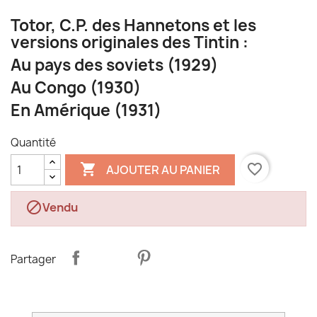
Totor, C.P. des Hannetons et les
versions originales des Tintin :
Au pays des soviets (1929)
Au Congo (1930)
En Amérique (1931)
Quantité

favorite_border
AJOUTER AU PANIER

Vendu
Partager