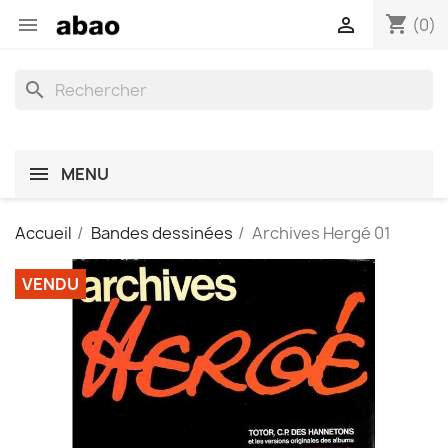
shopping_cart


(0)
search
MENU
Accueil
Bandes dessinées
Archives Hergé 01
VENDU