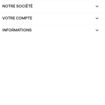
NOTRE SOCIÉTÉ

VOTRE COMPTE

INFORMATIONS
keyboard_arrow_down