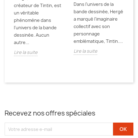
av
Dans l'univers de la
,
créateur de Tintin, est
pe
bande dessinée, Hergé
un véritable
c
a marqué l'imaginaire
,
phénomène dans
en
collectif avec son
l'univers de la bande
Li
personnage
dessinée. Aucun
emblématique, Tintin....
autre...
Lire la suite
Lire la suite
Recevez nos offres spéciales