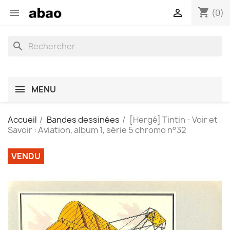
shopping_cart


(0)
search
MENU
Accueil
Bandes dessinées
[Hergé] Tintin - Voir et
Savoir : Aviation, album 1, série 5 chromo n°32
VENDU