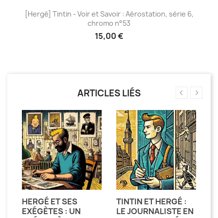
[Hergé] Tintin - Voir et Savoir : Aérostation, série 6,
chromo n°53
15,00 €
ARTICLES LIÉS
HERGÉ ET SES
TINTIN ET HERGÉ :
H
EXÉGÈTES : UN
LE JOURNALISTE EN
D