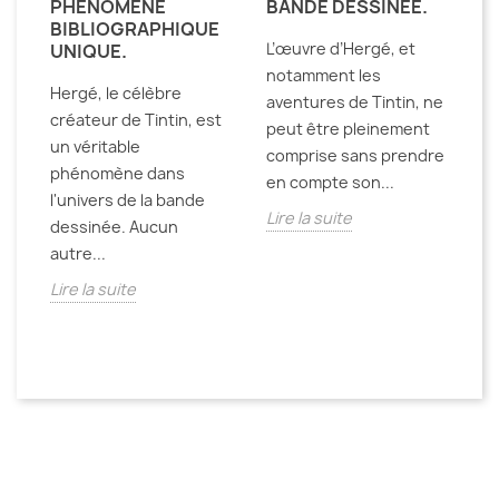
E
PHÉNOMÈNE
BANDE DESSINÉE.
E
BIBLIOGRAPHIQUE
D
L’œuvre d’Hergé, et
UNIQUE.
T
notamment les
Hergé, le célèbre
De
aventures de Tintin, ne
créateur de Tintin, est
la
peut être pleinement
un véritable
pa
comprise sans prendre
phénomène dans
an
en compte son...
l'univers de la bande
de
st
Lire la suite
dessinée. Aucun
Li
e
autre...
Lire la suite