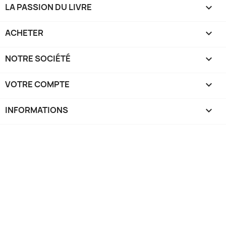
LA PASSION DU LIVRE

ACHETER

NOTRE SOCIÉTÉ

VOTRE COMPTE

INFORMATIONS
keyboard_arrow_down