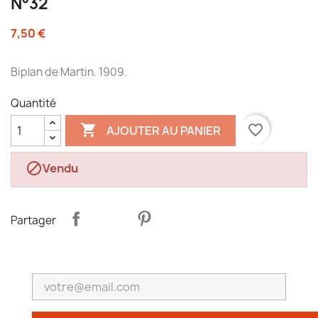
N°32
7,50 €
Biplan de Martin. 1909.
Quantité

favorite_border
AJOUTER AU PANIER

Vendu
Partager