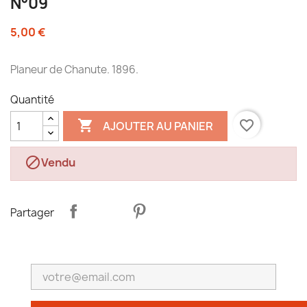
N°09
5,00 €
Planeur de Chanute. 1896.
Quantité

favorite_border
AJOUTER AU PANIER

Vendu
Partager