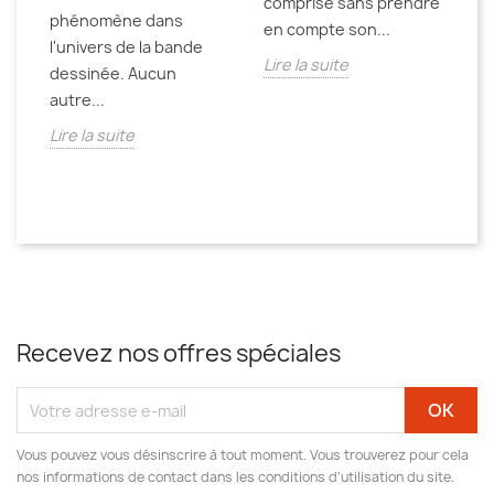
comprise sans prendre
phénomène dans
an
en compte son...
l'univers de la bande
de
st
Lire la suite
dessinée. Aucun
Li
e
autre...
Lire la suite
Recevez nos offres spéciales
Vous pouvez vous désinscrire à tout moment. Vous trouverez pour cela
nos informations de contact dans les conditions d'utilisation du site.