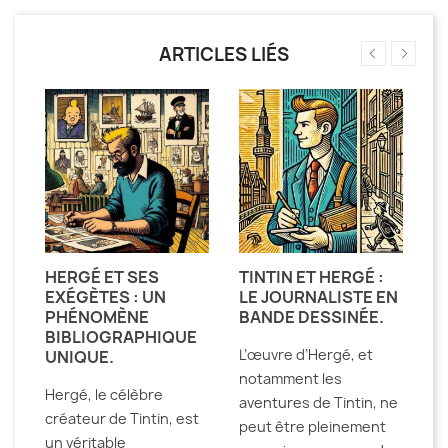
ARTICLES LIÉS
HERGÉ ET SES
TINTIN ET HERGÉ :
H
EXÉGÈTES : UN
LE JOURNALISTE EN
D
E
PHÉNOMÈNE
BANDE DESSINÉE.
E
BIBLIOGRAPHIQUE
D
L’œuvre d’Hergé, et
UNIQUE.
T
notamment les
Hergé, le célèbre
De
aventures de Tintin, ne
créateur de Tintin, est
la
peut être pleinement
un véritable
pa