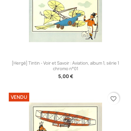
[Hergé] Tintin - Voir et Savoir : Aviation, album 1, série 1
chromo n°01
5,00 €
VENDU
favorite_border