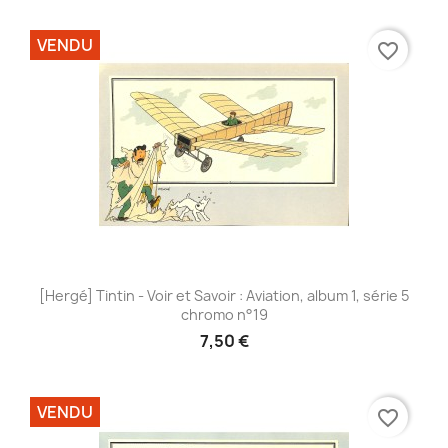
VENDU
favorite_border
[Hergé] Tintin - Voir et Savoir : Aviation, album 1, série 5
chromo n°19
7,50 €
VENDU
favorite_border