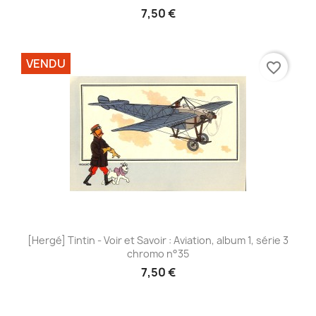
7,50 €
VENDU
favorite_border
[Hergé] Tintin - Voir et Savoir : Aviation, album 1, série 3
chromo n°35
7,50 €