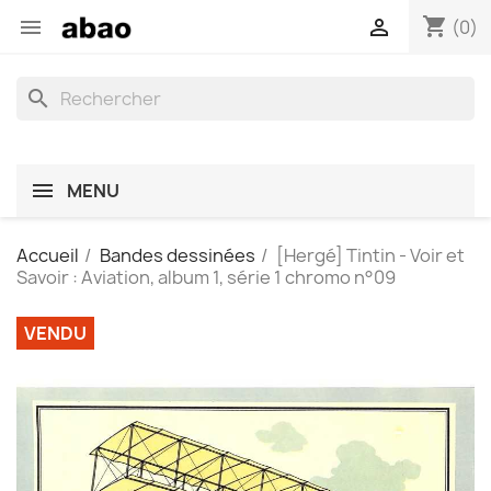
shopping_cart


(0)
search
MENU
Accueil
Bandes dessinées
[Hergé] Tintin - Voir et
Savoir : Aviation, album 1, série 1 chromo n°09
VENDU