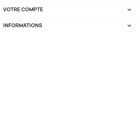
VOTRE COMPTE

INFORMATIONS
keyboard_arrow_down