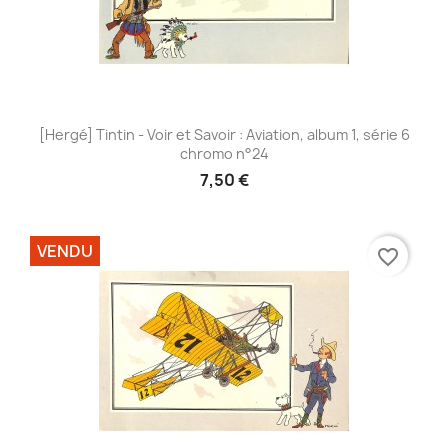
[Hergé] Tintin - Voir et Savoir : Aviation, album 1, série 6
chromo n°24
7,50 €
VENDU
favorite_border