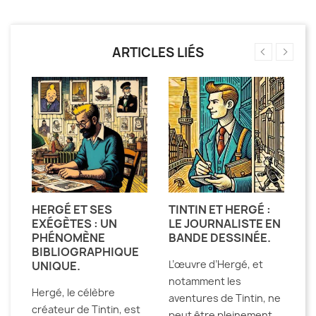
ARTICLES LIÉS
HERGÉ ET SES
TINTIN ET HERGÉ :
H
EXÉGÈTES : UN
LE JOURNALISTE EN
D
E
PHÉNOMÈNE
BANDE DESSINÉE.
E
BIBLIOGRAPHIQUE
D
L’œuvre d’Hergé, et
UNIQUE.
T
notamment les
Hergé, le célèbre
De
aventures de Tintin, ne
créateur de Tintin, est
la
peut être pleinement