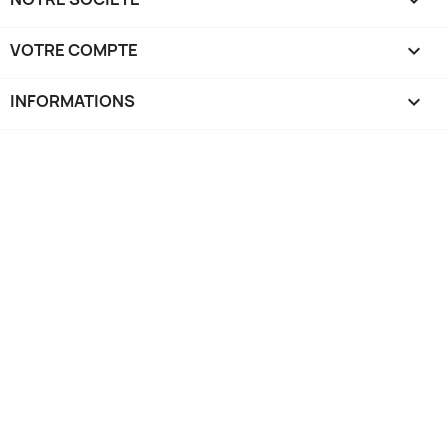

VOTRE COMPTE

INFORMATIONS
keyboard_arrow_down