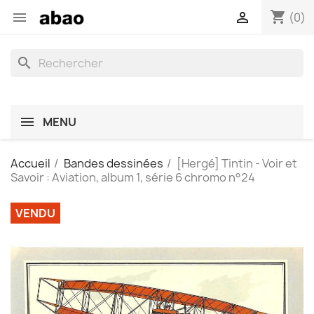
shopping_cart


(0)
search
MENU
Accueil
Bandes dessinées
[Hergé] Tintin - Voir et
Savoir : Aviation, album 1, série 6 chromo n°24
VENDU