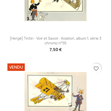
[Hergé] Tintin - Voir et Savoir : Aviation, album 1, série 3
chromo n°55
7,50 €
VENDU
favorite_border