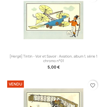
[Hergé] Tintin - Voir et Savoir : Aviation, album 1, série 1
chromo n°01
5,00 €
VENDU
favorite_border