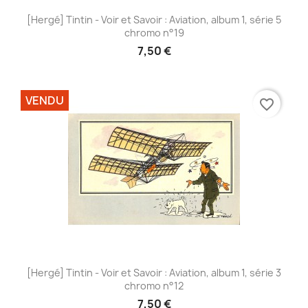
[Hergé] Tintin - Voir et Savoir : Aviation, album 1, série 5
chromo n°19
7,50 €
VENDU
favorite_border
[Hergé] Tintin - Voir et Savoir : Aviation, album 1, série 3
chromo n°12
7,50 €