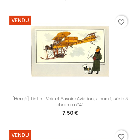
VENDU
favorite_border
[Hergé] Tintin - Voir et Savoir : Aviation, album 1, série 3
chromo n°41
7,50 €
VENDU
favorite_border