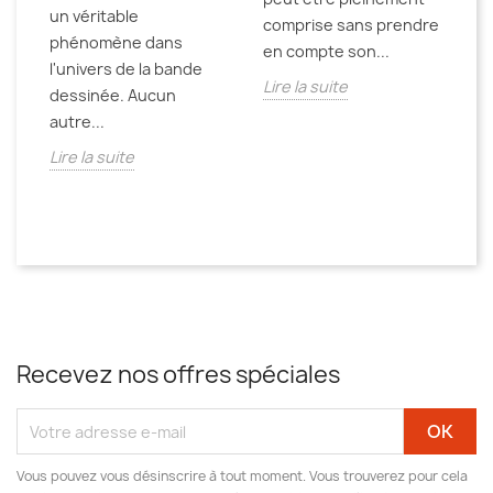
un véritable
pa
comprise sans prendre
phénomène dans
an
en compte son...
l'univers de la bande
de
st
Lire la suite
dessinée. Aucun
Li
e
autre...
Lire la suite
Recevez nos offres spéciales
Vous pouvez vous désinscrire à tout moment. Vous trouverez pour cela