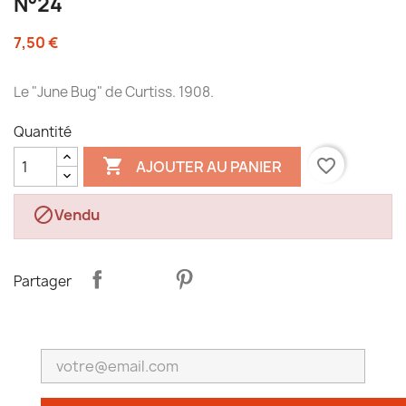
N°24
7,50 €
Le "June Bug" de Curtiss. 1908.
Quantité

favorite_border
AJOUTER AU PANIER

Vendu
Partager