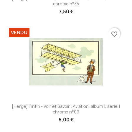
chromo n°35
7,50 €
VENDU
favorite_border
[Hergé] Tintin - Voir et Savoir : Aviation, album 1, série 1
chromo n°09
5,00 €