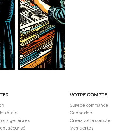
TER
VOTRE COMPTE
son
Suivi de commande
des états
Connexion
ions générales
Créez votre compte
ent sécurisé
Mes alertes