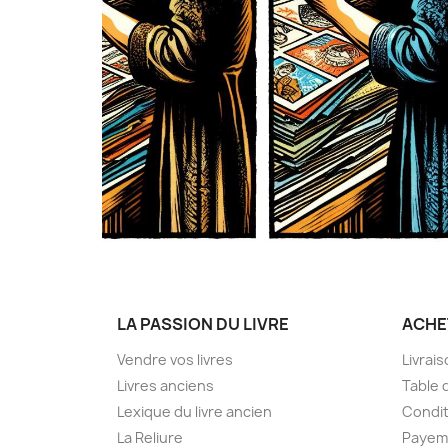
LA PASSION DU LIVRE
ACHE
Vendre vos livres
Livrai
Livres anciens
Table 
Lexique du livre ancien
Condit
La Reliure
Payem