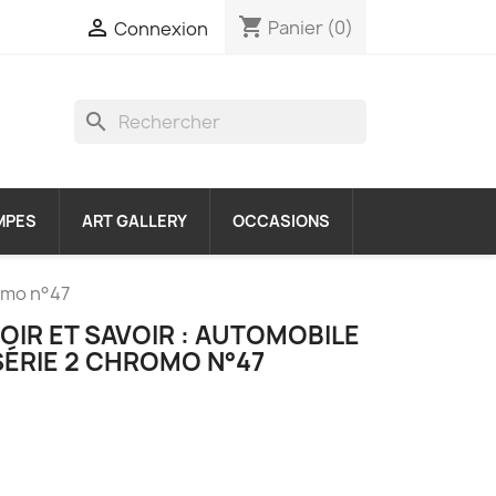
shopping_cart

Panier
(0)
Connexion
search
MPES
ART GALLERY
OCCASIONS
romo n°47
VOIR ET SAVOIR : AUTOMOBILE
 SÉRIE 2 CHROMO N°47