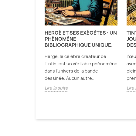
HERGÉ ET SES EXÉGÈTES : UN
TIN
PHÉNOMÈNE
JOU
BIBLIOGRAPHIQUE UNIQUE.
DES
Hergé, le célèbre créateur de
L’œu
Tintin, est un véritable phénomène
aven
dans l'univers de la bande
plei
dessinée. Aucun autre...
pren
Lire la suite
Lire 