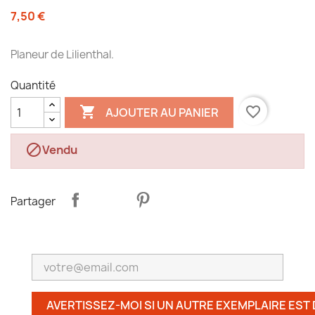
7,50 €
Planeur de Lilienthal.
Quantité

favorite_border
AJOUTER AU PANIER

Vendu
Partager
AVERTISSEZ-MOI SI UN AUTRE EXEMPLAIRE EST