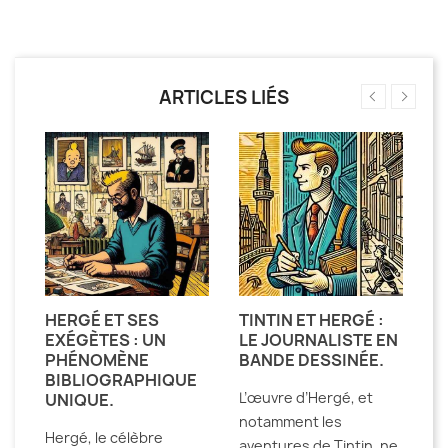
ARTICLES LIÉS
HERGÉ ET SES
TINTIN ET HERGÉ :
H
EXÉGÈTES : UN
LE JOURNALISTE EN
D
E
PHÉNOMÈNE
BANDE DESSINÉE.
E
BIBLIOGRAPHIQUE
D
L’œuvre d’Hergé, et
UNIQUE.
T
notamment les
Hergé, le célèbre
De
aventures de Tintin, ne