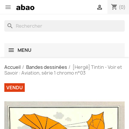
shopping_cart


(0)
search
MENU
Accueil
Bandes dessinées
[Hergé] Tintin - Voir et
Savoir : Aviation, série 1 chromo n°03
VENDU