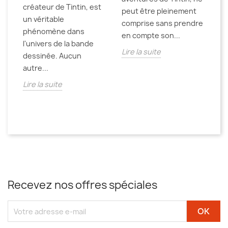
créateur de Tintin, est
la
peut être pleinement
un véritable
pa
comprise sans prendre
phénomène dans
an
en compte son...
l'univers de la bande
de
st
Lire la suite
dessinée. Aucun
Li
e
autre...
Lire la suite
Recevez nos offres spéciales