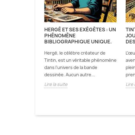
HERGÉ ET SES EXÉGÈTES : UN
TIN
PHÉNOMÈNE
JOU
BIBLIOGRAPHIQUE UNIQUE.
DES
Hergé, le célèbre créateur de
L’œu
Tintin, est un véritable phénomène
aven
dans l'univers de la bande
plei
dessinée. Aucun autre...
pren
Lire la suite
Lire 