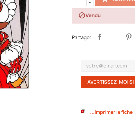

Vendu
Partager
AVERTISSEZ-MOI SI
...Imprimer la fiche