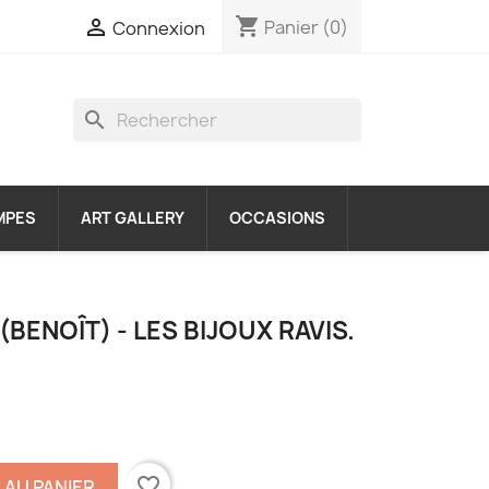
shopping_cart

Panier
(0)
Connexion
search
MPES
ART GALLERY
OCCASIONS
BENOÎT) - LES BIJOUX RAVIS.
favorite_border
 AU PANIER