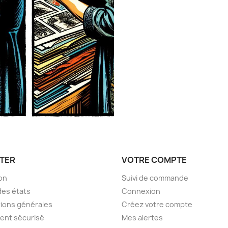
TER
VOTRE COMPTE
son
Suivi de commande
des états
Connexion
ions générales
Créez votre compte
ent sécurisé
Mes alertes