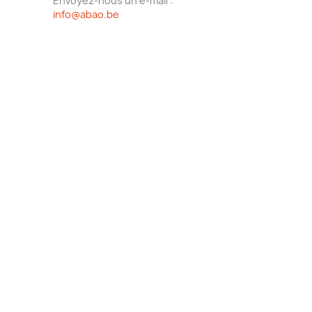
Envoyez-nous un e-mail :
info@abao.be