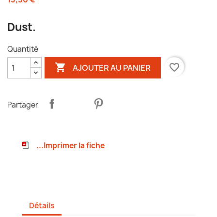
Dust.
Quantité

favorite_border
AJOUTER AU PANIER
Partager
...Imprimer la fiche
Détails