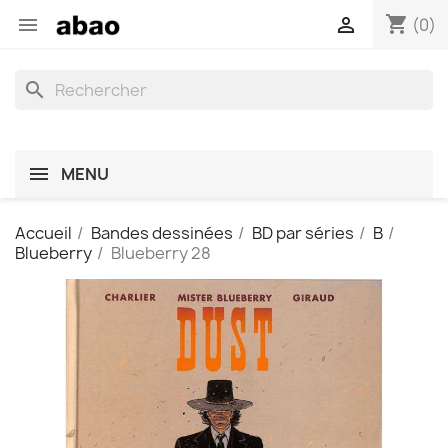
shopping_cart


(0)
search
MENU
Accueil
Bandes dessinées
BD par séries
B
Blueberry
Blueberry 28