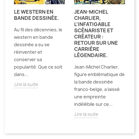
ÉE
LE WESTERN EN
JEAN-MICHEL
L
E
BANDE DESSINÉE.
CHARLIER,
E
L’INFATIGABLE
A
Au fil des décennies, le
SCÉNARISTE ET
W
CRÉATEUR :
A
western en bande
RETOUR SUR UNE
dessinée a su se
De
CARRIÈRE
réinventer et
LÉGENDAIRE.
ci
conserver sa
oc
popularité. Que ce soit
Jean-Michel Charlier,
pa
dans...
figure emblématique de
po
la bande dessinée
Lire la suite
ma
franco-belge, a laissé
Li
une empreinte
indélébile sur ce...
Lire la suite