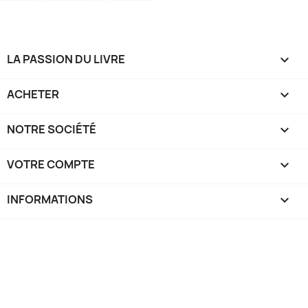
LA PASSION DU LIVRE

ACHETER

NOTRE SOCIÉTÉ

VOTRE COMPTE

INFORMATIONS
keyboard_arrow_down