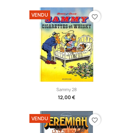
VENDU
favorite_border
Sammy 28
12,00 €
VENDU
favorite_border