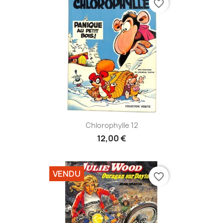
favorite_border
Chlorophylle 12
12,00 €
VENDU
favorite_border