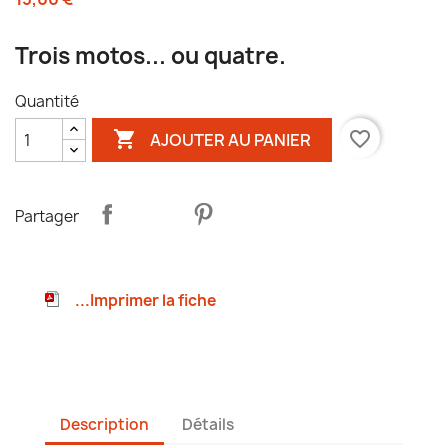
Trois motos... ou quatre.
Quantité

favorite_border
AJOUTER AU PANIER
Partager
...Imprimer la fiche
Description
Détails