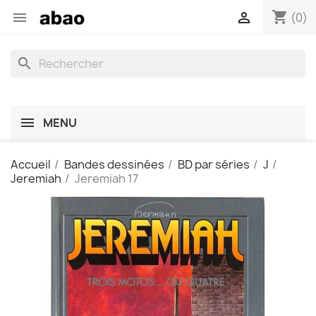
shopping_cart


(0)
search
MENU
Accueil
Bandes dessinées
BD par séries
J
Jeremiah
Jeremiah 17