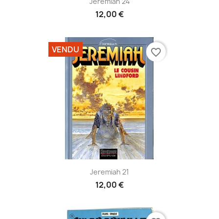
Jeremiah 24
12,00 €
VENDU
favorite_border
Jeremiah 21
12,00 €