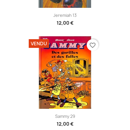
Jeremiah 13
12,00 €
VENDU
favorite_border
Sammy 29
12,00 €