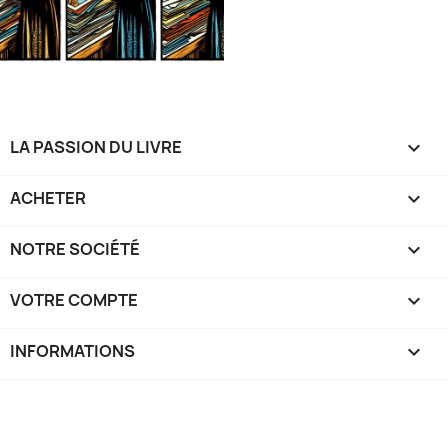
LA PASSION DU LIVRE

ACHETER

NOTRE SOCIÉTÉ

VOTRE COMPTE

INFORMATIONS
keyboard_arrow_down