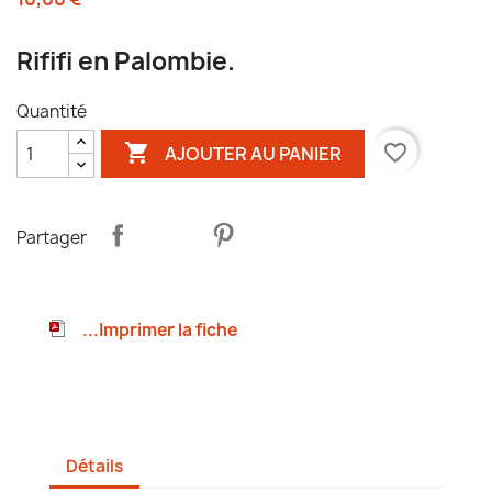
Rififi en Palombie.
Quantité

favorite_border
AJOUTER AU PANIER
Partager
...Imprimer la fiche
Détails