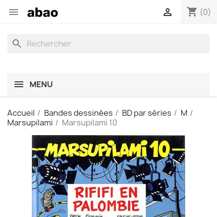
shopping_cart


(0)
search
MENU
Accueil
Bandes dessinées
BD par séries
M
Marsupilami
Marsupilami 10