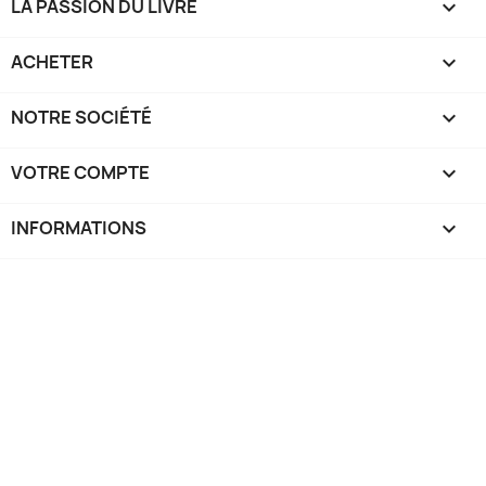
LA PASSION DU LIVRE

ACHETER

NOTRE SOCIÉTÉ

VOTRE COMPTE

INFORMATIONS
keyboard_arrow_down