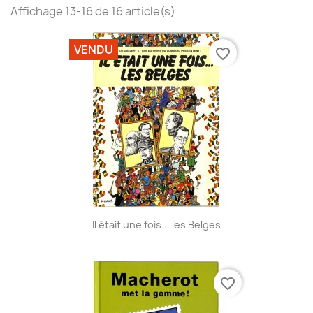
Affichage 13-16 de 16 article(s)
VENDU
favorite_border
Il était une fois... les Belges
favorite_border