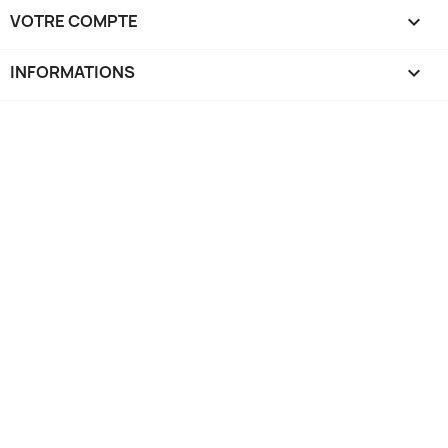
VOTRE COMPTE

INFORMATIONS
keyboard_arrow_down