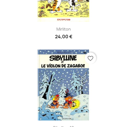
Mirliton
24,00 €
favorite_border