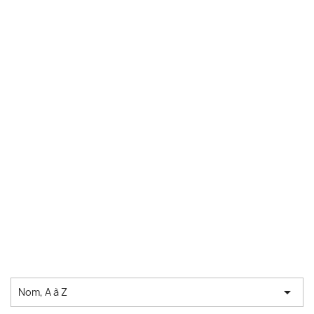

Nom, A à Z