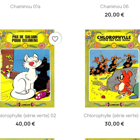
Aperçu rapide
Aperçu rapide


Chaminou 01a
Chaminou 06
20,00 €
favorite_border
Aperçu rapide
Aperçu rapide


lorophylle (série verte) 02
Chlorophylle (série verte)
40,00 €
30,00 €