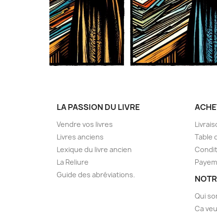
LA PASSION DU LIVRE
ACHE
Vendre vos livres
Livrai
Livres anciens
Table 
Lexique du livre ancien
Condit
La Reliure
Payem
Guide des abréviations.
NOTR
Qui s
Ca veu