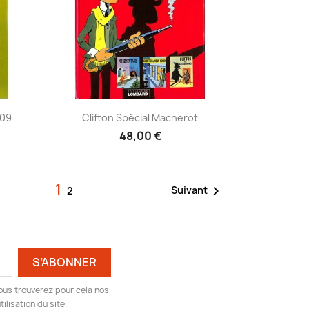
Aperçu rapide

 09
Clifton Spécial Macherot
48,00 €
1

Suivant
2
ous trouverez pour cela nos
ilisation du site.