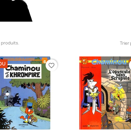
16 produits.
Trier 
DU
favorite_border