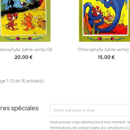
Aperçu rapide
Aperçu rapide


lorophylle (série verte) 08
Chlorophylle (série verte)
20,00 €
15,00 €
ge 1-12 de 16 article(s)
res spéciales
Vous pouvez vous désinscrire à tout moment. V
informations de contact dans les conditions d'ut