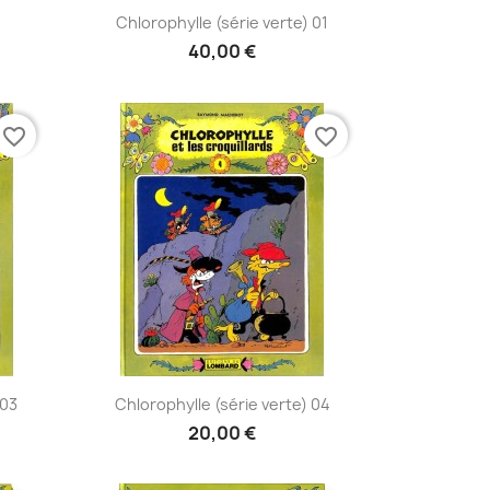
Aperçu rapide

Chlorophylle (série verte) 01
40,00 €
favorite_border
favorite_border
Aperçu rapide

 03
Chlorophylle (série verte) 04
20,00 €