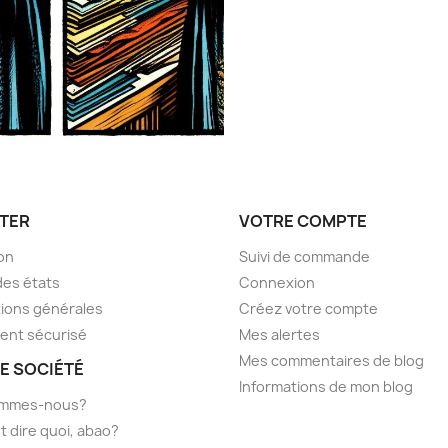
TER
VOTRE COMPTE
son
Suivi de commande
des états
Connexion
ions générales
Créez votre compte
ent sécurisé
Mes alertes
Mes commentaires de blog
E SOCIÉTÉ
Informations de mon blog
ommes-nous?
t dire quoi, abao?