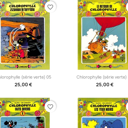
favorite_border
Aperçu rapide
Aperçu rapide


lorophylle (série verte) 05
Chlorophylle (série verte)
25,00 €
25,00 €
favorite_border