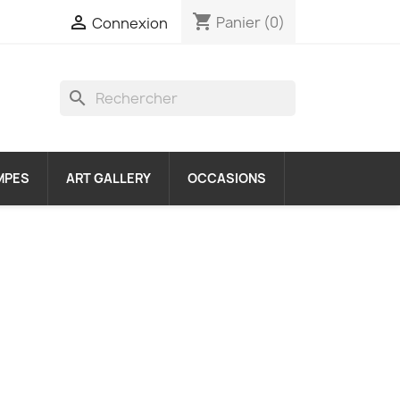
shopping_cart

Panier
(0)
Connexion
search
MPES
ART GALLERY
OCCASIONS