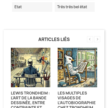
Etat
Très très bel état
ARTICLES LIÉS
LEWIS TRONDHEIM :
LES MULTIPLES
L
L'ART DE LA BANDE
VISAGES DE
M
DESSINÉE, ENTRE
L’AUTOBIOGRAPHIE
:
CONTRAINTE ET
CHEZ TRONDHEIM.
R