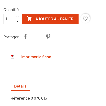
Quantité

favorite_border
AJOUTER AU PANIER
Partager
...Imprimer la fiche
Détails
Référence
0 076 013