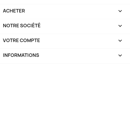
ACHETER

NOTRE SOCIÉTÉ

VOTRE COMPTE

INFORMATIONS
keyboard_arrow_down