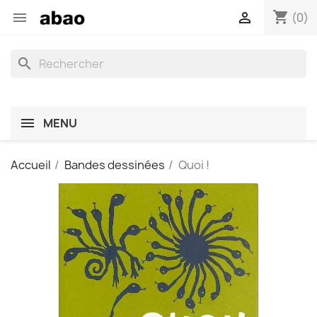
shopping_cart


(0)
search
MENU
Accueil
Bandes dessinées
Quoi !