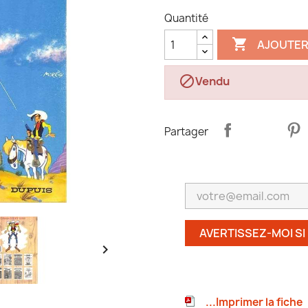
Quantité

AJOUTER

Vendu
Partager
AVERTISSEZ-MOI SI

...Imprimer la fiche