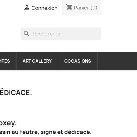
shopping_cart

Panier
(0)
Connexion
search
MPES
ART GALLERY
OCCASIONS
DÉDICACE.
oxey.
sin au feutre, signé et dédicacé.