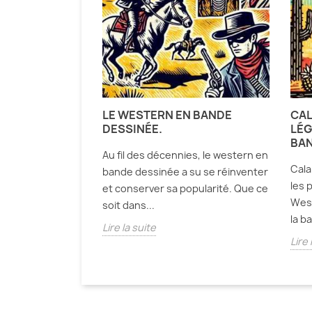
LE WESTERN EN BANDE
CAL
DESSINÉE.
LÉG
BAN
Au fil des décennies, le western en
Cala
bande dessinée a su se réinventer
les 
et conserver sa popularité. Que ce
West
soit dans...
la b
Lire la suite
Lire 