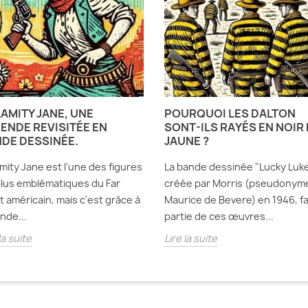
AMITY JANE, UNE
POURQUOI LES DALTON
ENDE REVISITÉE EN
SONT-ILS RAYÉS EN NOIR 
DE DESSINÉE.
JAUNE ?
mity Jane est l'une des figures
La bande dessinée "Lucky Luke
plus emblématiques du Far
créée par Morris (pseudonym
 américain, mais c'est grâce à
Maurice de Bevere) en 1946, fa
ande...
partie de ces œuvres...
la suite
Lire la suite