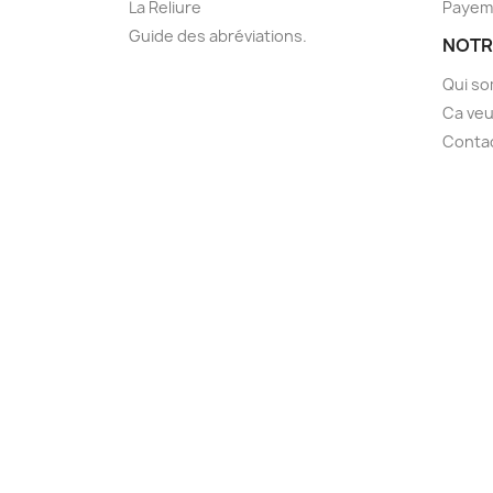
La Reliure
Payem
Guide des abréviations.
NOTR
Qui s
Ca veu
Conta