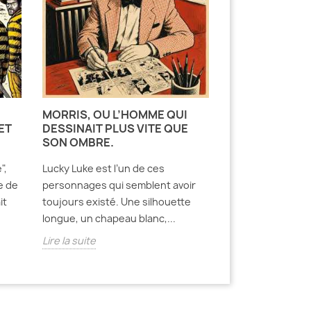
MORRIS, OU L’HOMME QUI
ET
DESSINAIT PLUS VITE QUE
SON OMBRE.
",
Lucky Luke est l’un de ces
e de
personnages qui semblent avoir
it
toujours existé. Une silhouette
longue, un chapeau blanc,...
Lire la suite