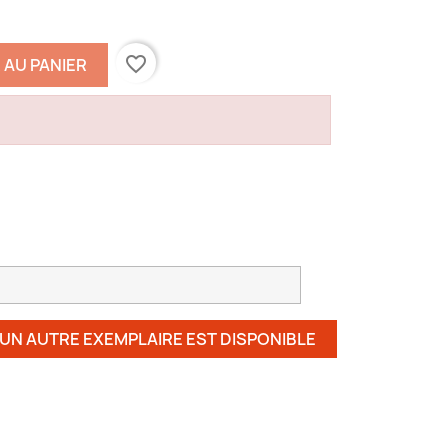
favorite_border
 AU PANIER
 UN AUTRE EXEMPLAIRE EST DISPONIBLE