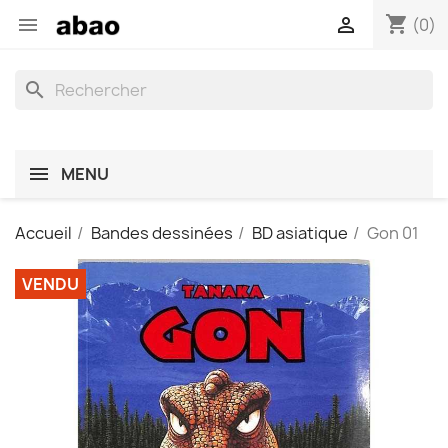
shopping_cart


(0)
search
MENU
Accueil
Bandes dessinées
BD asiatique
Gon 01
VENDU