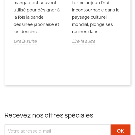
manga » est souvent
terme aujourd'hui
L'
utilisé pour désigner à
incontournable dans le
Fr
la fois la bande
paysage culturel
un
dessinée japonaise et
mondial, plonge ses
i
les dessins...
racines dans...
de
Lire la suite
Lire la suite
te
Li
Recevez nos offres spéciales