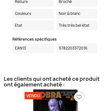
Reliure
Broché
Couleurs
Noir & blanc
Etat
Très très bel état
Références spécifiques
EAN13
9782203372016
Les clients qui ont acheté ce produit
ont également acheté :
VENDU
favorite_border