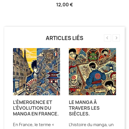
12,00 €
ARTICLES LIÉS
T
L'ÉMERGENCE ET
LE MANGA À
L
L'ÉVOLUTION DU
TRAVERS LES
F
MANGA EN FRANCE.
SIÈCLES.
H
D
En France, le terme «
L’histoire du manga, un
D