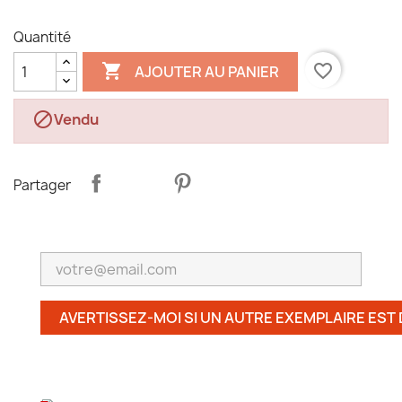
Quantité

favorite_border
AJOUTER AU PANIER

Vendu
Partager
AVERTISSEZ-MOI SI UN AUTRE EXEMPLAIRE EST