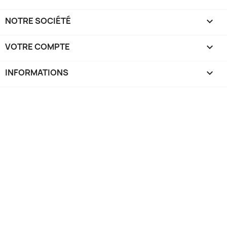
NOTRE SOCIÉTÉ

VOTRE COMPTE

INFORMATIONS
keyboard_arrow_down