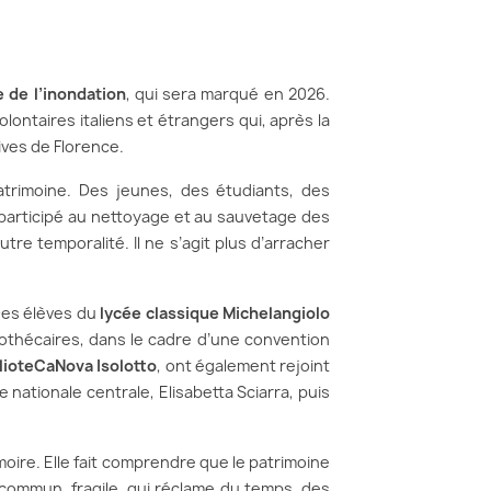
 de l’inondation
, qui sera marqué en 2026.
volontaires italiens et étrangers qui, après la
hives de Florence.
trimoine. Des jeunes, des étudiants, des
s participé au nettoyage et au sauvetage des
tre temporalité. Il ne s’agit plus d’arracher
Des élèves du
lycée classique Michelangiolo
othécaires, dans le cadre d’une convention
lioteCaNova Isolotto
, ont également rejoint
e nationale centrale, Elisabetta Sciarra, puis
moire. Elle fait comprendre que le patrimoine
 commun, fragile, qui réclame du temps, des