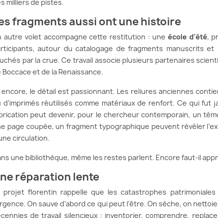
s milliers de pistes.
es fragments aussi ont une histoire
 autre volet accompagne cette restitution : une
école d’été
, 
rticipants, autour du catalogage de fragments manuscrits et 
uchés par la crue. Ce travail associe plusieurs partenaires scienti
 Boccace et de la Renaissance.
 encore, le détail est passionnant. Les reliures anciennes cont
 d’imprimés réutilisés comme matériaux de renfort. Ce qui fut
brication peut devenir, pour le chercheur contemporain, un té
e page coupée, un fragment typographique peuvent révéler l’exis
une circulation.
ns une bibliothèque, même les restes parlent. Encore faut-il appr
ne réparation lente
 projet florentin rappelle que les catastrophes patrimonial
urgence. On sauve d’abord ce qui peut l’être. On sèche, on nettoi
cennies de travail silencieux : inventorier, comprendre, replac