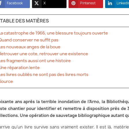
Facebook
X
Pinterest
LinkedI
TABLE DES MATIÈRES
La catastrophe de 1966, une blessure toujours ouverte
Quand conserver ne suffit pas
Les nouveaux anges de la boue
Retrouver une cote, retrouver une existence
Les fragments aussi ont une histoire
Une réparation lente
Les livres oubliés ne sont pas des livres morts
Source
ixante ans après la terrible inondation de l’Arno, la Bibliothè
ste chantier pour identifier et remettre à disposition près de
llections. Une opération de sauvetage bibliographique autant q
 arrive qu’un livre survive sans vraiment exister. Il est là, mat