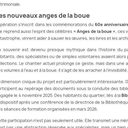
trimoniale.
es nouveaux anges de la boue
opération s’inscrit dans les commémorations du
60e anniversaire
le reprend aussi l’esprit des célèbres
« Anges de la boue »
, ces 
tastrophe, vinrent aider à sauver les œuvres, les livres et les arc
 souvenir est devenu presque mythique dans l’histoire du pa
bitants, des spécialistes ou de simples volontaires avaient alor
llections. Le chantier actuel prolonge ce geste, mais dans une au
s volumes à l’eau et à la boue. Il s’agit de les arracher à l’invisibilité.
 dimension civique du projet est particulièrement intéressante. 
rticipent au repérage des documents sous la conduite des bibli
gagée le 4 novembre 2025. Des habitants du quartier, liés à la
Bib
 dispositif après une conférence de la directrice de la Bibliothèqu
s séances de formation organisées en mars 2026.
tte participation n’est pas seulement utile. Elle transmet une mé
est pas une abstraction réservée aux spécialistes, mais un bien