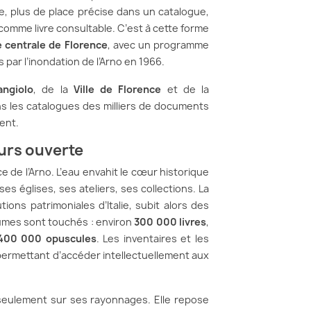
te, plus de place précise dans un catalogue,
comme livre consultable. C’est à cette forme
e centrale de Florence
, avec un programme
par l’inondation de l’Arno en 1966.
angiolo
, de la
Ville de Florence
et de la
dans les catalogues des milliers de documents
ent.
urs ouverte
e de l’Arno. L’eau envahit le cœur historique
 ses églises, ses ateliers, ses collections. La
tions patrimoniales d’Italie, subit alors des
olumes sont touchés : environ
300 000 livres
,
400 000 opuscules
. Les inventaires et les
permettant d’accéder intellectuellement aux
 seulement sur ses rayonnages. Elle repose