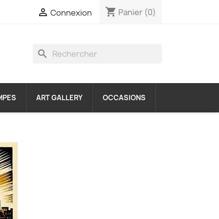
shopping_cart

Panier
(0)
Connexion
search
MPES
ART GALLERY
OCCASIONS