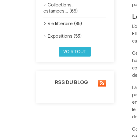
pa
Collections,
estampes... (65)
L
Vie littéraire (85)
L’
El
Expositions (53)
ca
VOIR TOUT
Ce
ha
co
de
RSS DU BLOG
La
pa
en
le
de
Ce
n’