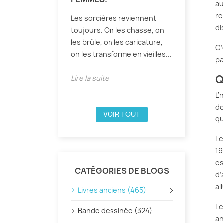
au
re
Les sorcières reviennent
di
toujours. On les chasse, on
les brûle, on les caricature,
C’
on les transforme en vieilles...
pa
Q
Lire la suite
L’
do
VOIR TOUT
qu
Le
19
e
CATÉGORIES DE BLOGS
d’
al
Livres anciens (465)
Le
Bande dessinée (324)
an