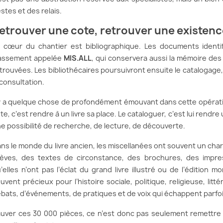
stes et des relais.
etrouver une cote, retrouver une existenc
 cœur du chantier est bibliographique. Les documents identi
assement appelée
MIS.ALL
, qui conservera aussi la mémoire des
trouvées. Les bibliothécaires poursuivront ensuite le catalogage,
 consultation.
 y a quelque chose de profondément émouvant dans cette opéra
te, c’est rendre à un livre sa place. Le cataloguer, c’est lui rendre
e possibilité de recherche, de lecture, de découverte.
ns le monde du livre ancien, les miscellanées ont souvent un char
èves, des textes de circonstance, des brochures, des impre
’elles n’ont pas l’éclat du grand livre illustré ou de l’éditio
uvent précieux pour l’histoire sociale, politique, religieuse, litt
bats, d’événements, de pratiques et de voix qui échappent parfoi
uver ces 30 000 pièces, ce n’est donc pas seulement remettre d