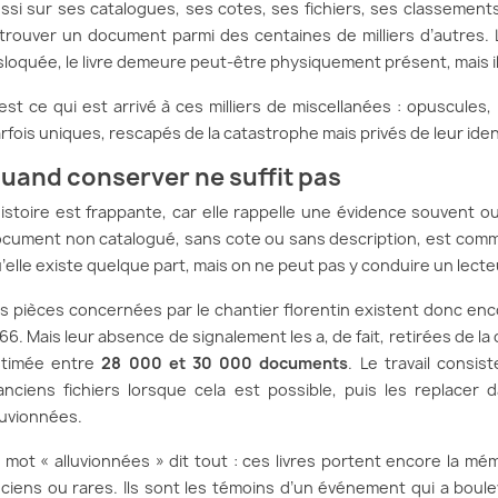
ssi sur ses catalogues, ses cotes, ses fichiers, ses classements
trouver un document parmi des centaines de milliers d’autres. 
sloquée, le livre demeure peut-être physiquement présent, mais i
est ce qui est arrivé à ces milliers de miscellanées : opuscules
rfois uniques, rescapés de la catastrophe mais privés de leur iden
uand conserver ne suffit pas
histoire est frappante, car elle rappelle une évidence souvent ou
cument non catalogué, sans cote ou sans description, est comm
’elle existe quelque part, mais on ne peut pas y conduire un lecte
s pièces concernées par le chantier florentin existent donc enco
66. Mais leur absence de signalement les a, de fait, retirées de la
stimée entre
28 000 et 30 000 documents
. Le travail consis
anciens fichiers lorsque cela est possible, puis les replacer
luvionnées.
 mot « alluvionnées » dit tout : ces livres portent encore la mé
ciens ou rares. Ils sont les témoins d’un événement qui a bouleve