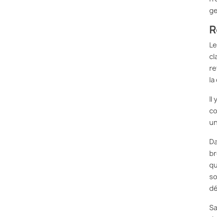
ge
R
Le
cl
re
la
Il
co
un
Da
br
qu
so
dé
Sa