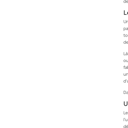
de
L
Un
pa
to
de
Là
ou
fa
un
d’
Da
U
Le
l’
dé