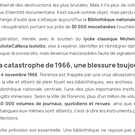
éservé des destructions les plus brutales. Mais il n’a plus de co
us d’identité documentaire. Il est sauvé comme objet, mais perdu 
range d’oubli que s’attaque aujourd’hui la
Bibliothèque national
 récupération portant sur près de
30 000 miscellanées
touchées 
opération, menée avec le soutien du
lycée classique Michel
blioteCaNova Isolotto
, vise à repérer, identifier et réintégrer 
sque-là conservés, mais devenus inaccessibles faute de signalem
a catastrophe de 1966, une blessure toujo
e
4 novembre 1966
, Florence est frappée par une crue dévastatric
 la ville et atteint de plein fouet ses bibliothèques, ses archives,
bliothèque nationale centrale, l’une des plus importantes institu
gâts immenses. Selon la Ville de Florence, plus d’un million de v
0 000 volumes de journaux, quotidiens et revues
, ainsi que
talogues eux-mêmes sont atteints, c’est-à-dire les instruments 
llections.
tte précision est essentielle. Une bibliothèque ne repose pas