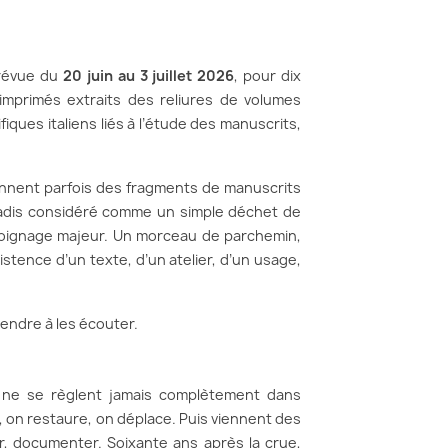
prévue du
20 juin au 3 juillet 2026
, pour dix
imprimés extraits des reliures de volumes
fiques italiens liés à l’étude des manuscrits,
iennent parfois des fragments de manuscrits
 jadis considéré comme un simple déchet de
moignage majeur. Un morceau de parchemin,
tence d’un texte, d’un atelier, d’un usage,
endre à les écouter.
es ne se règlent jamais complètement dans
e, on restaure, on déplace. Puis viennent des
er, documenter. Soixante ans après la crue,