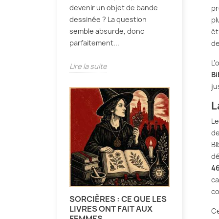
devenir un objet de bande
pr
dessinée ? La question
pl
semble absurde, donc
ét
parfaitement...
de
L’
Lire la suite
Bi
ju
L
L
de
Bi
dé
46
ca
co
SORCIÈRES : CE QUE LES
LIVRES ONT FAIT AUX
Ce
FEMMES.