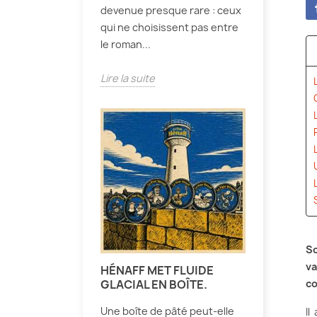
devenue presque rare : ceux
qui ne choisissent pas entre
le roman...
Lire la suite
So
va
HÉNAFF MET FLUIDE
GLACIAL EN BOÎTE.
co
Une boîte de pâté peut-elle
Il