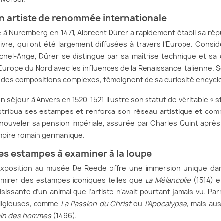
n artiste de renommée internationale
 à Nuremberg en 1471, Albrecht Dürer a rapidement établi sa répu
ivre, qui ont été largement diffusées à travers l’Europe. Consi
chel-Ange, Dürer se distingue par sa maîtrise technique et sa c
Europe du Nord avec les influences de la Renaissance italienne. 
 des compositions complexes, témoignent de sa curiosité encyclo
n séjour à Anvers en 1520-1521 illustre son statut de véritable «
stribua ses estampes et renforça son réseau artistique et com
nouveler sa pension impériale, assurée par Charles Quint après 
pire romain germanique.
es estampes à examiner à la loupe
exposition au musée De Reede offre une immersion unique dan
mirer des estampes iconiques telles que
La Mélancolie
(1514) 
isissante d’un animal que l’artiste n’avait pourtant jamais vu. 
ligieuses, comme
La Passion du Christ
ou
L’Apocalypse
, mais au
in des hommes
(1496).