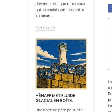
devenue presque rare : ceux
qui ne choisissent pas entre
le roman...
Lire la suite
Le
ex
Re
HÉNAFF MET FLUIDE
pr
GLACIAL EN BOÎTE.
im
Une boîte de pâté peut-elle
un