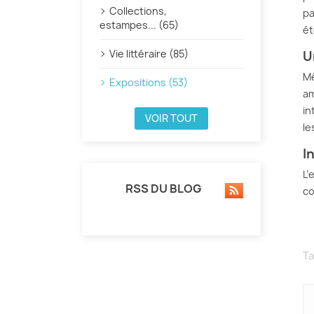
Collections,
pa
estampes... (65)
ét
Vie littéraire (85)
U
Mê
Expositions (53)
am
in
VOIR TOUT
le
I
L’
RSS DU BLOG
co
Ta