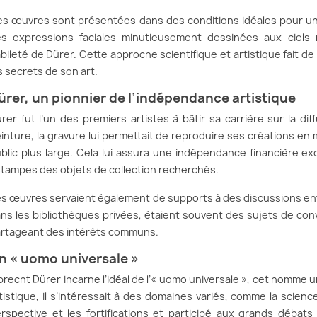
s œuvres sont présentées dans des conditions idéales pour une
s expressions faciales minutieusement dessinées aux ciels ray
bileté de Dürer. Cette approche scientifique et artistique fait d
s secrets de son art.
ürer, un pionnier de l’indépendance artistique
rer fut l’un des premiers artistes à bâtir sa carrière sur la di
inture, la gravure lui permettait de reproduire ses créations en 
blic plus large. Cela lui assura une indépendance financière e
tampes des objets de collection recherchés.
s œuvres servaient également de supports à des discussions ent
ns les bibliothèques privées, étaient souvent des sujets de co
rtageant des intérêts communs.
n « uomo universale »
brecht Dürer incarne l’idéal de l’« uomo universale », cet homme 
tistique, il s’intéressait à des domaines variés, comme la science, 
rspective et les fortifications et participé aux grands débat