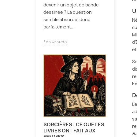
devenir un objet de bande
U
dessinée ? La question
semble absurde, donc
Né
parfaitement...
cu
Mi
Lire la suite
d’
et
So
di
re
Em
D
L’
ad
sa
SORCIÈRES : CE QUE LES
re
LIVRES ONT FAIT AUX
Ba
FEMMES.