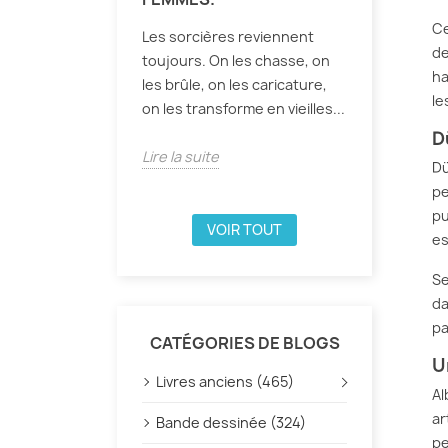
Ce
Les sorcières reviennent
de
toujours. On les chasse, on
ha
les brûle, on les caricature,
le
on les transforme en vieilles...
D
Lire la suite
Dü
pe
pu
VOIR TOUT
es
Se
da
pa
CATÉGORIES DE BLOGS
U
Livres anciens (465)
Al
ar
Bande dessinée (324)
pe