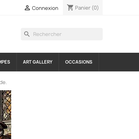
shopping_cart

Panier
(0)
Connexion
search
MPES
ART GALLERY
OCCASIONS
de.