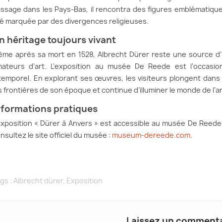
ssage dans les Pays-Bas, il rencontra des figures emblématique
é marquée par des divergences religieuses.
n héritage toujours vivant
me après sa mort en 1528, Albrecht Dürer reste une source d’in
ateurs d’art. L’exposition au musée De Reede est l’occasio
temporel. En explorant ses œuvres, les visiteurs plongent dans l
s frontières de son époque et continue d’illuminer le monde de l’ar
nformations pratiques
exposition « Dürer à Anvers » est accessible au musée De Reede 
nsultez le site officiel du musée :
museum-dereede.com
.
gs :
Albrecht dürer
,
Exposition
Laissez un commenta