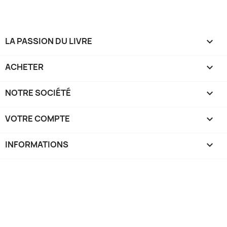
LA PASSION DU LIVRE

ACHETER

NOTRE SOCIÉTÉ

VOTRE COMPTE

INFORMATIONS
keyboard_arrow_down