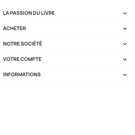
LA PASSION DU LIVRE

ACHETER

NOTRE SOCIÉTÉ

VOTRE COMPTE

INFORMATIONS
keyboard_arrow_down