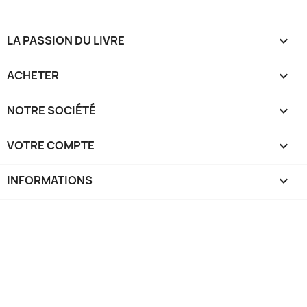
LA PASSION DU LIVRE

ACHETER

NOTRE SOCIÉTÉ

VOTRE COMPTE

INFORMATIONS
keyboard_arrow_down