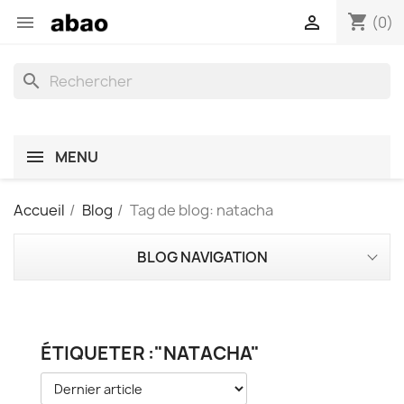
shopping_cart


(0)
search
MENU
Accueil
Blog
Tag de blog: natacha
BLOG NAVIGATION
ÉTIQUETER :"NATACHA"