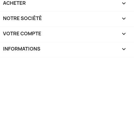
ACHETER

NOTRE SOCIÉTÉ

VOTRE COMPTE

INFORMATIONS
keyboard_arrow_down