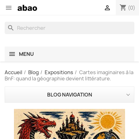
shopping_cart


(0)
search
MENU
Accueil
Blog
Expositions
Cartes imaginaires à la
BnF: quand la géographie devient littérature.
BLOG NAVIGATION