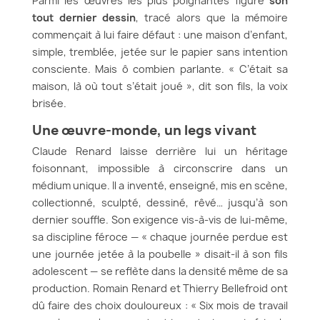
Parmi les œuvres les plus poignantes figure
son
tout dernier dessin
, tracé alors que la mémoire
commençait à lui faire défaut : une maison d’enfant,
simple, tremblée, jetée sur le papier sans intention
consciente. Mais ô combien parlante. « C’était sa
maison, là où tout s’était joué », dit son fils, la voix
brisée.
Une œuvre-monde, un legs vivant
Claude Renard laisse derrière lui un héritage
foisonnant, impossible à circonscrire dans un
médium unique. Il a inventé, enseigné, mis en scène,
collectionné, sculpté, dessiné, rêvé… jusqu’à son
dernier souffle. Son exigence vis-à-vis de lui-même,
sa discipline féroce — « chaque journée perdue est
une journée jetée à la poubelle » disait-il à son fils
adolescent — se reflète dans la densité même de sa
production. Romain Renard et Thierry Bellefroid ont
dû faire des choix douloureux : « Six mois de travail