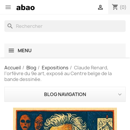
shopping_cart


(0)
search
MENU
Accueil
Blog
Expositions
Claude Renard,
l’orfèvre du 9e art, exposé au Centre belge de la
bande dessinée.
BLOG NAVIGATION