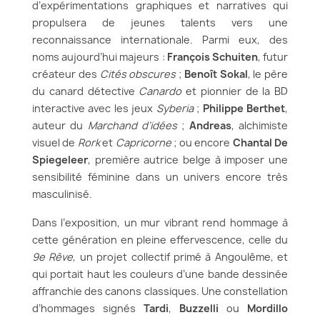
d’expérimentations graphiques et narratives qui
propulsera de jeunes talents vers une
reconnaissance internationale. Parmi eux, des
noms aujourd’hui majeurs :
François Schuiten
, futur
créateur des
Cités obscures
;
Benoît Sokal
, le père
du canard détective
Canardo
et pionnier de la BD
interactive avec les jeux
Syberia
;
Philippe Berthet
,
auteur du
Marchand d’idées
;
Andreas
, alchimiste
visuel de
Rork
et
Capricorne
; ou encore
Chantal De
Spiegeleer
, première autrice belge à imposer une
sensibilité féminine dans un univers encore très
masculinisé.
Dans l’exposition, un mur vibrant rend hommage à
cette génération en pleine effervescence, celle du
9e Rêve
, un projet collectif primé à Angoulême, et
qui portait haut les couleurs d’une bande dessinée
affranchie des canons classiques. Une constellation
d’hommages signés
Tardi
,
Buzzelli
ou
Mordillo