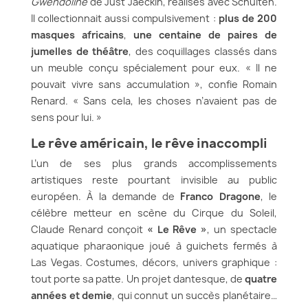
Gwendoline
de Just Jaeckin, réalisés avec Schuiten.
Il collectionnait aussi compulsivement :
plus de 200
masques africains
,
une centaine de paires de
jumelles de théâtre
, des coquillages classés dans
un meuble conçu spécialement pour eux. « Il ne
pouvait vivre sans accumulation », confie Romain
Renard. « Sans cela, les choses n’avaient pas de
sens pour lui. »
Le rêve américain, le rêve inaccompli
L’un de ses plus grands accomplissements
artistiques reste pourtant invisible au public
européen. À la demande de
Franco Dragone
, le
célèbre metteur en scène du Cirque du Soleil,
Claude Renard conçoit
« Le Rêve »
, un spectacle
aquatique pharaonique joué à guichets fermés à
Las Vegas. Costumes, décors, univers graphique :
tout porte sa patte. Un projet dantesque, de
quatre
années et demie
, qui connut un succès planétaire…