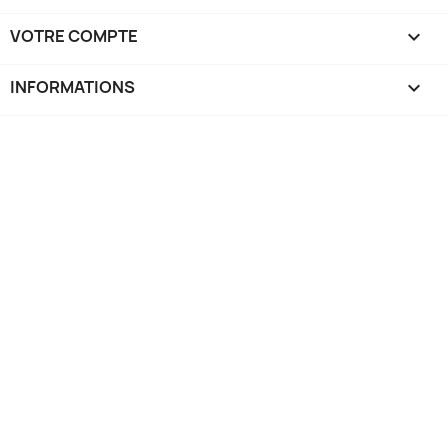
VOTRE COMPTE

INFORMATIONS
keyboard_arrow_down