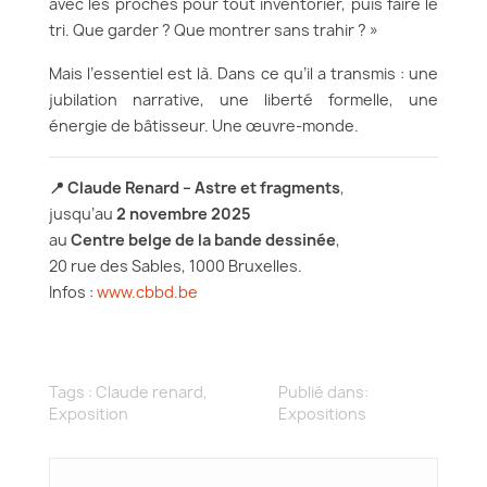
avec les proches pour tout inventorier, puis faire le
tri. Que garder ? Que montrer sans trahir ? »
Mais l’essentiel est là. Dans ce qu’il a transmis : une
jubilation narrative, une liberté formelle, une
énergie de bâtisseur. Une œuvre-monde.
📍 Claude Renard – Astre et fragments
,
jusqu’au
2 novembre 2025
au
Centre belge de la bande dessinée
,
20 rue des Sables, 1000 Bruxelles.
Infos :
www.cbbd.be
Tags :
Claude renard
,
Publié dans:
Exposition
Expositions