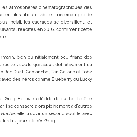
ar les atmosphères cinématographiques des
s en plus abouti. Dès le troisième épisode
lus incisif, les cadrages se diversifient, et
uivants, réédités en 2016, confirment cette
nre.
mann, bien qu’initialement peu friand des
nticité visuelle qui assoit définitivement sa
de Red Dust, Comanche, Ten Gallons et Toby
nt avec des héros comme Blueberry ou Lucky
r Greg, Hermann décide de quitter la série
r il se consacre alors pleinement à d'autres
manche
, elle trouve un second souffle avec
arios toujours signés Greg.