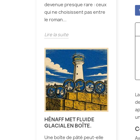
devenue presque rare : ceux
qui ne choisissent pas entre
le roman...
Lire la suite
La
de
ap
un
HÉNAFF MET FLUIDE
GLACIAL EN BOÎTE.
C
Une boîte de pâté peut-elle
Av