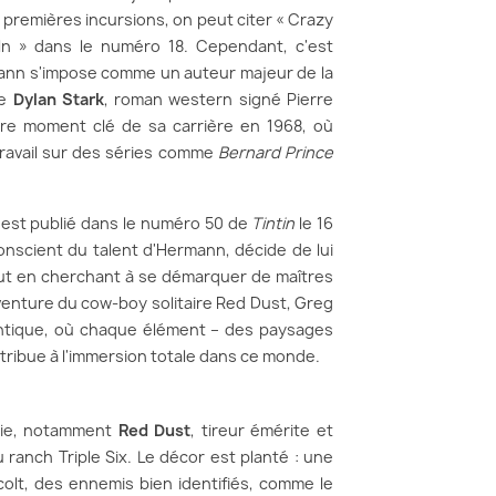
s premières incursions, on peut citer « Crazy
n » dans le numéro 18. Cependant, c'est
mann s'impose comme un auteur majeur de la
ie
Dylan Stark
, roman western signé Pierre
re moment clé de sa carrière en 1968, où
ravail sur des séries comme
Bernard Prince
» est publié dans le numéro 50 de
Tintin
le 16
nscient du talent d'Hermann, décide de lui
tout en cherchant à se démarquer de maîtres
'aventure du cow-boy solitaire Red Dust, Greg
entique, où chaque élément – des paysages
tribue à l'immersion totale dans ce monde.
érie, notamment
Red Dust
, tireur émérite et
u ranch Triple Six. Le décor est planté : une
 colt, des ennemis bien identifiés, comme le