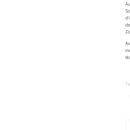
Au
So
d'
de
D
Av
mo
li
Ta