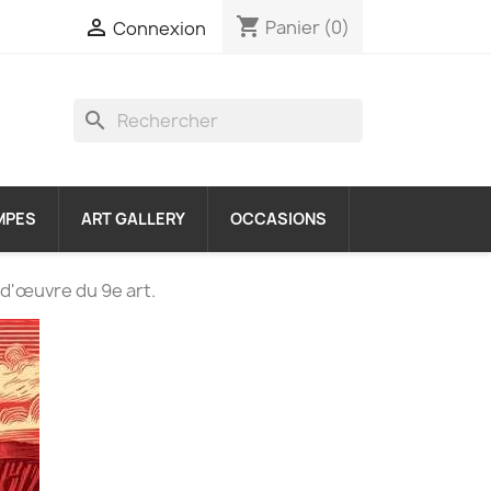
shopping_cart

Panier
(0)
Connexion
search
MPES
ART GALLERY
OCCASIONS
d'œuvre du 9e art.