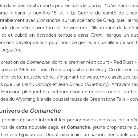
66 dans des récits courts publiés dans le journal
Tintin
. Parmi ce
rse » dans le numéro 15, et « La Guerre du comté de Lincol
ritablement avec
Comanche
, sur un scénario de Greg, que Her
nde dessinée d'aventure et de western. L'illustration de la sér
lot et publié en épisodes textuels dans
Tintin
, marque un aut
rmann développe son goût pour ce genre, en parallèle de son t
u
Jugurtha
.
 création de
Comanche
, dont le premier récit court « Red Dust 
cembre 1969, est née d'une proposition de Greg. Ce dernier, co
nfier cette nouvelle série, s'inspirant de westerns classiques 
ls que Jijé (
Jerry Spring
) et Jean Giraud (
Blueberry
). À travers l
 Hermann plongent les lecteurs dans un univers rude et auth
ides du Wyoming à la ville poussiéreuse de Greenstone Falls – con
'univers de
Comanche
 premier épisode introduit les personnages centraux de la s
ros de cette nouvelle saga, et
Comanche
, jeune propriétaire d
tite ville typique de l'Ouest américain, un saloon, des duels au