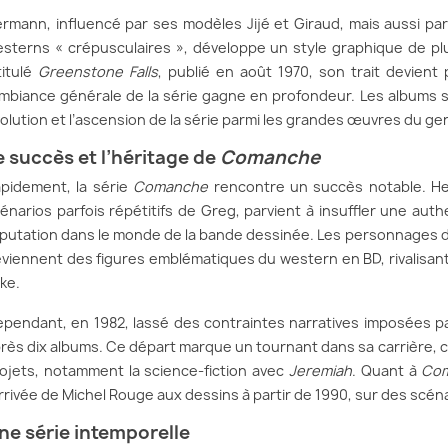
rmann, influencé par ses modèles Jijé et Giraud, mais aussi p
sterns « crépusculaires », développe un style graphique de plu
titulé
Greenstone Falls
, publié en août 1970, son trait devient p
ambiance générale de la série gagne en profondeur. Les albums s
olution et l’ascension de la série parmi les grandes œuvres du ge
e succès et l’héritage de
Comanche
pidement, la série
Comanche
rencontre un succès notable. Her
énarios parfois répétitifs de Greg, parvient à insuffler une authe
putation dans le monde de la bande dessinée. Les personnages 
viennent des figures emblématiques du western en BD, rivalisa
ke.
pendant, en 1982, lassé des contraintes narratives imposées pa
rès dix albums. Ce départ marque un tournant dans sa carrière, ca
ojets, notamment la science-fiction avec
Jeremiah
. Quant à
Co
arrivée de Michel Rouge aux dessins à partir de 1990, sur des scén
ne série intemporelle