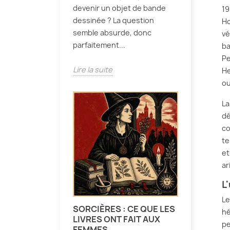
devenir un objet de bande
19
dessinée ? La question
Ho
semble absurde, donc
vé
parfaitement...
ba
Pe
Lire la suite
He
o
La
dé
co
te
et
ar
L
Le
SORCIÈRES : CE QUE LES
hé
LIVRES ONT FAIT AUX
pe
FEMMES.