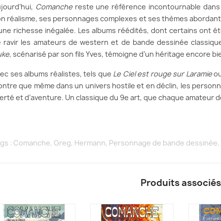
jourd’hui,
Comanche
reste une référence incontournable dans 
n réalisme, ses personnages complexes et ses thèmes abordant l
une richesse inégalée. Les albums réédités, dont certains ont ét
 ravir les amateurs de western et de bande dessinée classiqu
uke
, scénarisé par son fils Yves, témoigne d’un héritage encore bie
ec ses albums réalistes, tels que
Le Ciel est rouge sur Laramie
o
ntre que même dans un univers hostile et en déclin, les perso
berté et d’aventure. Un classique du 9e art, que chaque amateur 
gs :
Comanche
,
Greg
,
Hermann
,
Personnage de bande dessinée
,
Produits associés