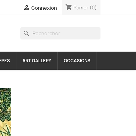
shopping_cart

Panier
(0)
Connexion
search
MPES
ART GALLERY
OCCASIONS