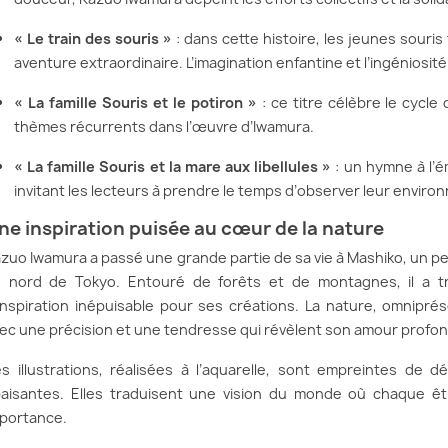
« Le train des souris »
: dans cette histoire, les jeunes souri
aventure extraordinaire. L’imagination enfantine et l’ingéniosit
« La famille Souris et le potiron »
: ce titre célèbre le cycle d
thèmes récurrents dans l’œuvre d’Iwamura.
« La famille Souris et la mare aux libellules »
: un hymne à l’é
invitant les lecteurs à prendre le temps d’observer leur enviro
ne inspiration puisée au cœur de la nature
zuo Iwamura a passé une grande partie de sa vie à Mashiko, un pet
 nord de Tokyo. Entouré de forêts et de montagnes, il a t
inspiration inépuisable pour ses créations. La nature, omnipr
ec une précision et une tendresse qui révèlent son amour profon
s illustrations, réalisées à l’aquarelle, sont empreintes de d
aisantes. Elles traduisent une vision du monde où chaque êt
portance.