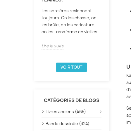
Les sorcières reviennent
toujours. On les chasse, on
les brûle, on les caricature,
on les transforme en vieilles...
Lire la suite
U
VOIR TOUT
Ka
au
d’
av
CATÉGORIES DE BLOGS
Se
Livres anciens (465)
ap
im
Bande dessinée (324)