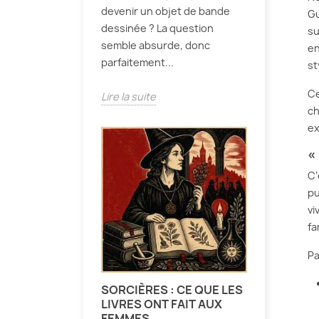
devenir un objet de bande
Gu
dessinée ? La question
su
semble absurde, donc
en
parfaitement...
st
Ce
Lire la suite
ch
ex
«
C’
pu
vi
fa
Pa
SORCIÈRES : CE QUE LES
LIVRES ONT FAIT AUX
FEMMES.