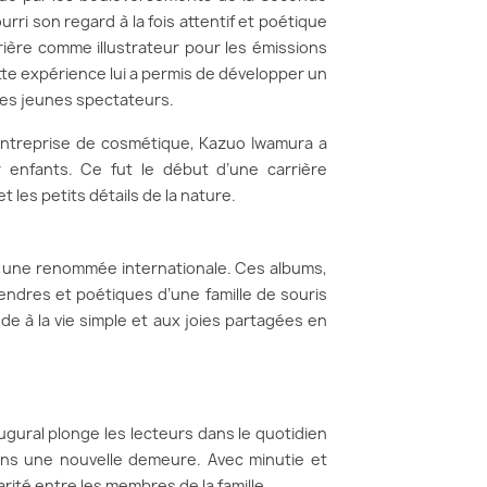
ri son regard à la fois attentif et poétique
rière comme illustrateur pour les émissions
ette expérience lui a permis de développer un
n des jeunes spectateurs.
entreprise de cosmétique, Kazuo Iwamura a
r enfants. Ce fut le début d’une carrière
 les petits détails de la nature.
int une renommée internationale. Ces albums,
tendres et poétiques d’une famille de souris
de à la vie simple et aux joies partagées en
ugural plonge les lecteurs dans le quotidien
dans une nouvelle demeure. Avec minutie et
arité entre les membres de la famille.