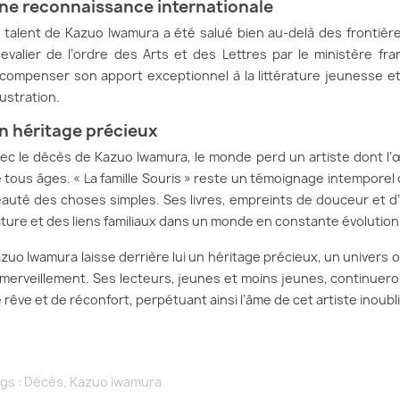
ne reconnaissance internationale
 talent de Kazuo Iwamura a été salué bien au-delà des frontière
evalier de l’ordre des Arts et des Lettres par le ministère fran
compenser son apport exceptionnel à la littérature jeunesse e
illustration.
n héritage précieux
ec le décès de Kazuo Iwamura, le monde perd un artiste dont l’
 tous âges. « La famille Souris » reste un témoignage intemporel 
auté des choses simples. Ses livres, empreints de douceur et d’
ture et des liens familiaux dans un monde en constante évolution
zuo Iwamura laisse derrière lui un héritage précieux, un univers 
émerveillement. Ses lecteurs, jeunes et moins jeunes, continue
 rêve et de réconfort, perpétuant ainsi l’âme de cet artiste inoubli
gs :
Décès
,
Kazuo iwamura