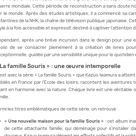
erre mondiale. Cette période de reconstruction a sans doute nour
r le monde. Après des études artistiques, il a commencé sa car
fantines de la NHK, la chaîne de télévision publique japonaise. C
yle à la fois accessible et expressif, destiné à captiver l’attentio
pendant, après une brève incursion dans le design pour une 
oisi de se consacrer pleinement à la création de livres pou
ceptionnelle, guidée par une sensibilité unique pour le quotidien et
 La famille Souris » : une œuvre intemporelle
est avec la série « La famille Souris » que Kazuo Iwamura a atte
bliés en France par l’Ecole des loisirs, racontent les aventures 
vant en harmonie avec la nature. Chaque livre est une véritable o
mille.
rmi les titres emblématiques de cette série, on retrouve :
« Une nouvelle maison pour la famille Souris »
: cet album ina
de cette attachante famille, qui déménage pour s’installer 
douceur, Kazuo Iwamura dépeint les efforts collectifs et la solid