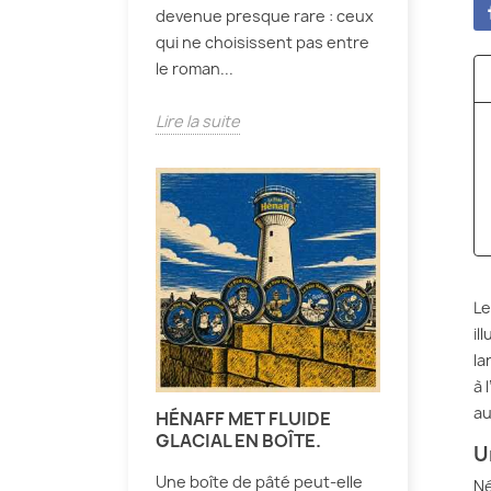
devenue presque rare : ceux
qui ne choisissent pas entre
le roman...
Lire la suite
Le
il
la
à 
au
HÉNAFF MET FLUIDE
GLACIAL EN BOÎTE.
U
Une boîte de pâté peut-elle
Né