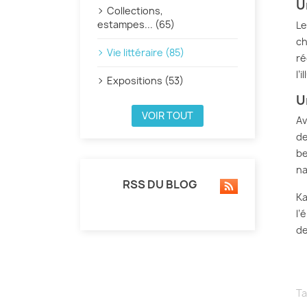
U
Collections,
estampes... (65)
Le
ch
Vie littéraire (85)
ré
l’
Expositions (53)
U
VOIR TOUT
Av
de
be
na
RSS DU BLOG
Ka
l’
de
Ta