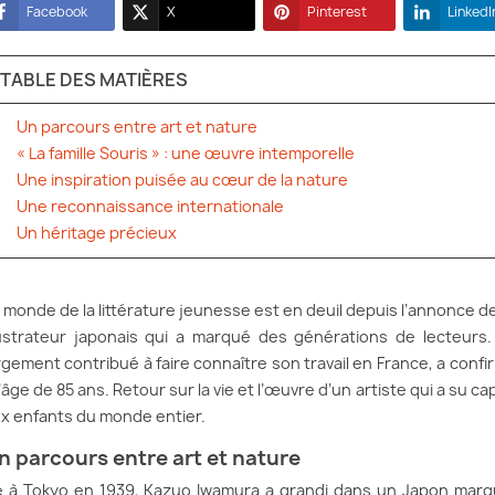
Facebook
X
Pinterest
LinkedI
TABLE DES MATIÈRES
Un parcours entre art et nature
« La famille Souris » : une œuvre intemporelle
Une inspiration puisée au cœur de la nature
Une reconnaissance internationale
Un héritage précieux
 monde de la littérature jeunesse est en deuil depuis l’annonce d
lustrateur japonais qui a marqué des générations de lecteurs. 
rgement contribué à faire connaître son travail en France, a con
l’âge de 85 ans. Retour sur la vie et l’œuvre d’un artiste qui a su c
x enfants du monde entier.
n parcours entre art et nature
 à Tokyo en 1939, Kazuo Iwamura a grandi dans un Japon marq