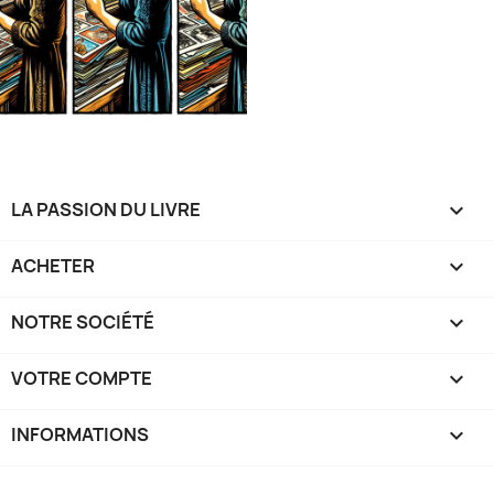
LA PASSION DU LIVRE

ACHETER

NOTRE SOCIÉTÉ

VOTRE COMPTE

INFORMATIONS
keyboard_arrow_down