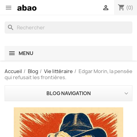
shopping_cart


(0)
search
MENU
Accueil
Blog
Vie littéraire
Edgar Morin, la pensée
qui refusait les frontières.
BLOG NAVIGATION