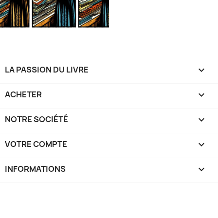
LA PASSION DU LIVRE

ACHETER

NOTRE SOCIÉTÉ

VOTRE COMPTE

INFORMATIONS
keyboard_arrow_down