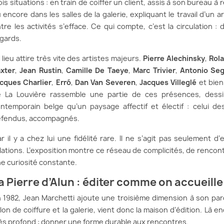
ois situations : en train de coiffer un client, assis à son bureau à
 encore dans les salles de la galerie, expliquant le travail d’un a
tre les activités s’efface. Ce qui compte, c’est la circulation
gards.
 lieu attire très vite des artistes majeurs.
Pierre Alechinsky
,
Rol
xter
,
Jean Rustin
,
Camille De Taeye
,
Marc Trivier
,
Antonio Seg
cques Charlier
,
Erró
,
Dan Van Severen
,
Jacques Villeglé
et bien
 La Louvière rassemble une partie de ces présences, dessina
ntemporain belge qu’un paysage affectif et électif : celui de
fendus, accompagnés.
r il y a chez lui une fidélité rare. Il ne s’agit pas seulement
lations. L’exposition montre ce réseau de complicités, de rencont
e curiosité constante.
a Pierre d’Alun : éditer comme on accueille
 1982, Jean Marchetti ajoute une troisième dimension à son pa
lon de coiffure et la galerie, vient donc la maison d’édition. Là en
ès profond : donner une forme durable aux rencontres.