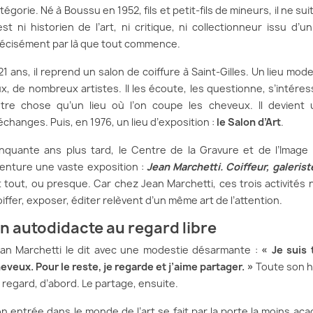
tégorie. Né à Boussu en 1952, fils et petit-fils de mineurs, il ne sui
est ni historien de l’art, ni critique, ni collectionneur issu d’un
écisément par là que tout commence.
21 ans, il reprend un salon de coiffure à Saint-Gilles. Un lieu mode
x, de nombreux artistes. Il les écoute, les questionne, s’intéress
tre chose qu’un lieu où l’on coupe les cheveux. Il devient 
échanges. Puis, en 1976, un lieu d’exposition :
le Salon d’Art
.
nquante ans plus tard, le Centre de la Gravure et de l’Image 
enture une vaste exposition :
Jean Marchetti. Coiffeur, galeris
t tout, ou presque. Car chez Jean Marchetti, ces trois activités
iffer, exposer, éditer relèvent d’un même art de l’attention.
n autodidacte au regard libre
an Marchetti le dit avec une modestie désarmante :
« Je suis 
eveux. Pour le reste, je regarde et j’aime partager. »
Toute son h
 regard, d’abord. Le partage, ensuite.
n entrée dans le monde de l’art se fait par la porte la moins aca