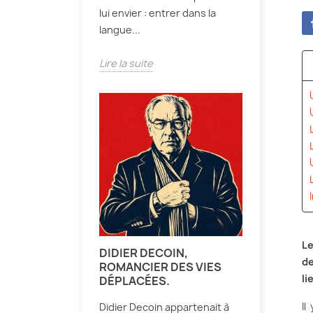
lui envier : entrer dans la
langue...
Lire la suite
Le
DIDIER DECOIN,
de
ROMANCIER DES VIES
li
DÉPLACÉES.
Il
Didier Decoin appartenait à