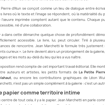
 Pierre d’Alun se conçoit comme un lieu de dialogue entre écriva
s livres où le texte et l’image se répondent, où la matérialité du 
 l’œuvre imprimée comptent autant que le contenu. Chaque publ
cessible, né d’une collaboration.
 y a dans cette démarche quelque chose de profondément démocr
fficilement accessible. Le livre, lui, peut circuler. Tiré à plusie
ances de rencontre. Jean Marchetti le formule très justement 
nts curieux ». Le livre devient alors un prolongement de la galerie
ages et les mots au-delà du lieu qui les a vus naître.
exposition rend compte de cet important travail éditorial. Elle montr
tre auteurs et artistes, les petits formats de
La Petite Pierr
lahaut
, ou encore les contributions graphiques de Léon Wui
rchetti, n’est pas un simple complément à la galerie : c’est un au
e papier comme territoire intime
 centre de tout cela, il y a le papier. Jean Marchetti en parle c