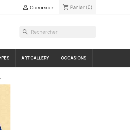
shopping_cart

Panier
(0)
Connexion
search
MPES
ART GALLERY
OCCASIONS
.