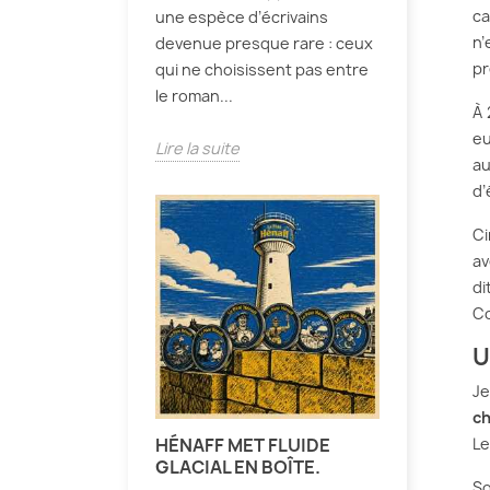
ca
une espèce d’écrivains
n’
devenue presque rare : ceux
pr
qui ne choisissent pas entre
le roman...
À 
eu
Lire la suite
au
d’
Ci
av
di
Co
U
Je
ch
HÉNAFF MET FLUIDE
Le
GLACIAL EN BOÎTE.
So