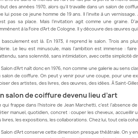
but des années 1970, alors qu’il travaille dans un salon de coiff
e lui pose ce jeune homme de 19 ans. Il l’invite à un vernissage
est pas sa place. Mais l’invitation agit comme une graine. D’
emmènent à la Foire d’Art de Cologne. Il y découvre des œuvres qui
 basculement est là. En 1973, il reprend le salon. Trois ans plu
lerie. Le lieu est minuscule, mais l’ambition est immense : fair
attendu, sans solennité, sans intimidation, avec cette simplicité d
 Salon d’Art naît donc en 1976, non comme une galerie au sens cl
 salon de coiffure. On peut y venir pour une coupe, pour une e
oiser des artistes, des livres, des œuvres, des idées. À Saint-Gille
n salon de coiffure devenu lieu d’art
 qui frappe dans l’histoire de Jean Marchetti, c’est l’absence d
tier manuel, quotidien, concret : couper les cheveux, accueillir un
s livres, les expositions, les collaborations. Chez lui, tout cela coh
 Salon d’Art conserve cette dimension presque théâtrale. On y en