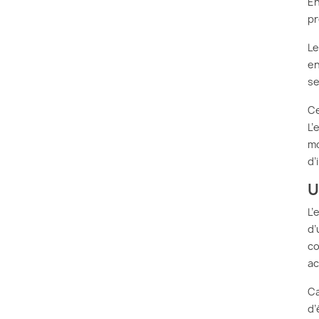
En
pr
Le
en
se
Ce
L’
mo
d’
U
L’
d’
co
ac
Ca
d’