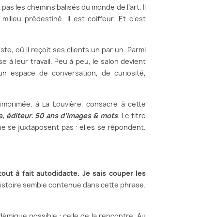
t pas les chemins balisés du monde de l’art. Il
 milieu prédestiné. Il est coiffeur. Et c’est
ste, où il reçoit ses clients un par un. Parmi
e à leur travail. Peu à peu, le salon devient
un espace de conversation, de curiosité,
imprimée, à La Louvière, consacre à cette
te, éditeur. 50 ans d’images & mots
. Le titre
 ne se juxtaposent pas : elles se répondent.
tout à fait autodidacte. Je sais couper les
istoire semble contenue dans cette phrase.
démique possible : celle de la rencontre. Au