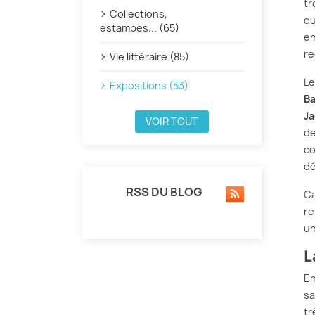
tr
Collections,
ou
estampes... (65)
en
re
Vie littéraire (85)
Le
Expositions (53)
Ba
Ja
VOIR TOUT
de
co
dé
RSS DU BLOG
Ca
re
un
L
En
sa
tr