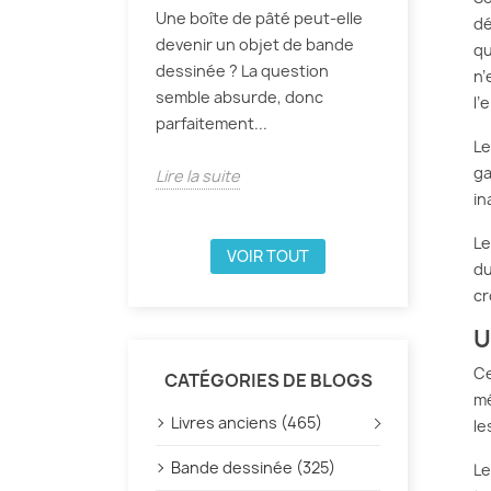
Une boîte de pâté peut-elle
dé
devenir un objet de bande
qu
dessinée ? La question
n’
semble absurde, donc
l’
parfaitement...
Le
ga
Lire la suite
in
Le
VOIR TOUT
du
cr
U
Ce
CATÉGORIES DE BLOGS
mé
Livres anciens (465)
le
Bande dessinée (325)
Le