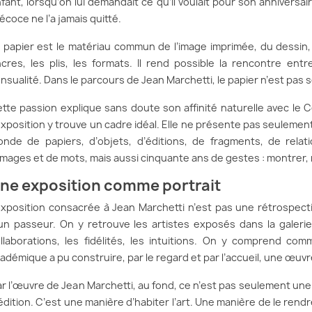
fant, lorsqu’on lui demandait ce qu’il voulait pour son anniversair
écoce ne l’a jamais quitté.
 papier est le matériau commun de l’image imprimée, du dessin, du 
cres, les plis, les formats. Il rend possible la rencontre entre 
nsualité. Dans le parcours de Jean Marchetti, le papier n’est pas s
tte passion explique sans doute son affinité naturelle avec le C
exposition y trouve un cadre idéal. Elle ne présente pas seulem
nde de papiers, d’objets, d’éditions, de fragments, de relati
images et de mots, mais aussi cinquante ans de gestes : montrer, re
ne exposition comme portrait
exposition consacrée à Jean Marchetti n’est pas une rétrospective
un passeur. On y retrouve les artistes exposés dans la galerie, 
llaborations, les fidélités, les intuitions. On y comprend c
adémique a pu construire, par le regard et par l’accueil, une œuvre
r l’œuvre de Jean Marchetti, au fond, ce n’est pas seulement une
édition. C’est une manière d’habiter l’art. Une manière de le ren