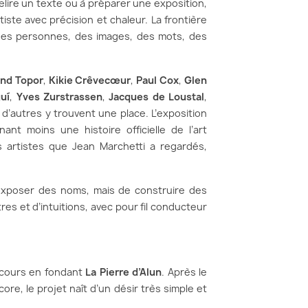
 relire un texte ou à préparer une exposition,
rtiste avec précision et chaleur. La frontière
 : des personnes, des images, des mots, des
and Topor
,
Kikie Crêvecœur
,
Paul Cox
,
Glen
uí
,
Yves Zurstrassen
,
Jacques de Loustal
,
 d’autres y trouvent une place. L’exposition
nt moins une histoire officielle de l’art
s artistes que Jean Marchetti a regardés,
 d’exposer des noms, mais de construire des
res et d’intuitions, avec pour fil conducteur
rcours en fondant
La Pierre d’Alun
. Après le
core, le projet naît d’un désir très simple et