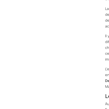
La
de
de
ac
Il
di
ch
ce
im
L’
en
De
Ma
L
Au