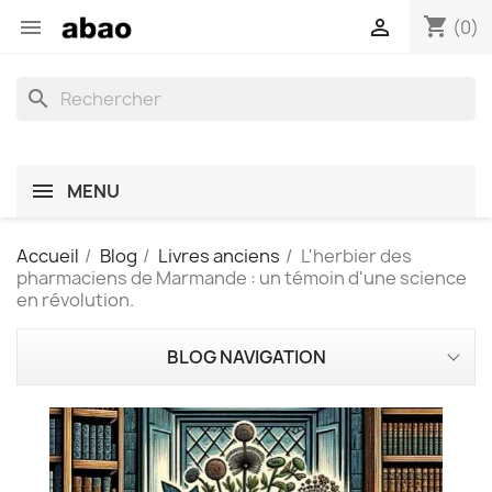
shopping_cart


(0)
search
MENU
Accueil
Blog
Livres anciens
L'herbier des
pharmaciens de Marmande : un témoin d'une science
en révolution.
BLOG NAVIGATION