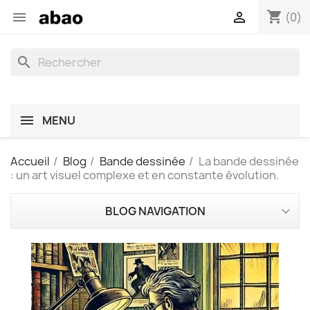
shopping_cart


(0)
search
MENU
Accueil
Blog
Bande dessinée
La bande dessinée
: un art visuel complexe et en constante évolution.
BLOG NAVIGATION