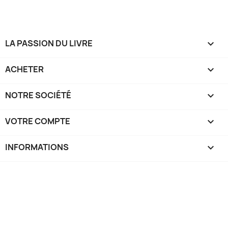
LA PASSION DU LIVRE

ACHETER

NOTRE SOCIÉTÉ

VOTRE COMPTE

INFORMATIONS
keyboard_arrow_down