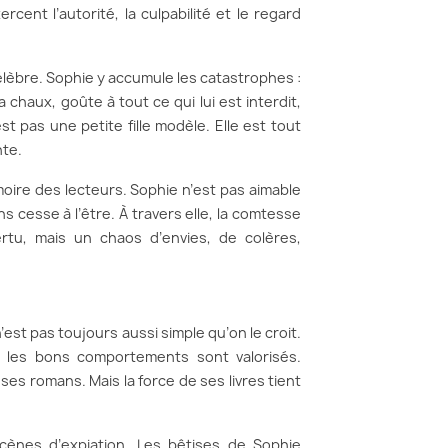
ent l’autorité, la culpabilité et le regard
célèbre. Sophie y accumule les catastrophes :
haux, goûte à tout ce qui lui est interdit,
t pas une petite fille modèle. Elle est tout
nte.
oire des lecteurs. Sophie n’est pas aimable
s cesse à l’être. À travers elle, la comtesse
tu, mais un chaos d’envies, de colères,
est pas toujours aussi simple qu’on le croit.
s, les bons comportements sont valorisés.
e ses romans. Mais la force de ses livres tient
ènes d’expiation. Les bêtises de Sophie