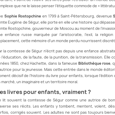
mplexe que ne le laisse penser l’étiquette commode de « littératu
ée
Sophie Rostopchine
en 1799 à Saint-Pétersbourg, devenue
mte Eugène de Ségur, elle porte en elle une histoire qui dépasse l
mte Rostopchine, gouverneur de Moscou au moment de l’invasion 
e enfance russe marquée par l’aristocratie, l’exil, la religion
placement, cette mémoire d’un monde perdu nourrissent discrè
r la comtesse de Ségur n’écrit pas depuis une enfance abstraite. 
 l’éducation, de la faute, de la punition, de la transmission. Elle
nées 1850, chez Hachette, dans la fameuse
Bibliothèque rose
, 
autrice pour la jeunesse. Mais cette entrée dans le monde éditorial
ment décisif de l’histoire du livre pour enfants, lorsque l’éditio
 marché, un imaginaire et un territoire moral.
es livres pour enfants, vraiment ?
 lit souvent la comtesse de Ségur comme une autrice de bons 
averse ses récits. Les enfants y tombent, mentent, volent, dés
rfois, corrigés souvent. Les adultes ne sont pas toujours bienvei