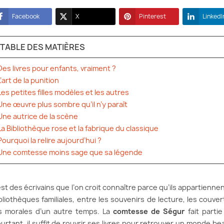
Facebook
X
Pinterest
LinkedI
TABLE DES MATIÈRES
Des livres pour enfants, vraiment ?
L’art de la punition
Les petites filles modèles et les autres
Une œuvre plus sombre qu’il n’y paraît
Une autrice de la scène
La Bibliothèque rose et la fabrique du classique
Pourquoi la relire aujourd’hui ?
Une comtesse moins sage que sa légende
 est des écrivains que l’on croit connaître parce qu’ils appartienne
bliothèques familiales, entre les souvenirs de lecture, les couve
s morales d’un autre temps. La
comtesse de Ségur
fait partie
urtant, il suffit de rouvrir ses livres pour retrouver un monde bea