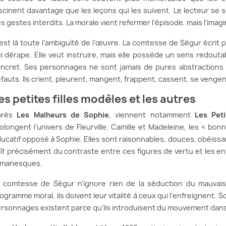
scinent davantage que les leçons qui les suivent. Le lecteur se 
s gestes interdits. La morale vient refermer l’épisode, mais l’ima
est là toute l’ambiguïté de l’œuvre. La comtesse de Ségur écrit p
i dérape. Elle veut instruire, mais elle possède un sens redouta
ncret. Ses personnages ne sont jamais de pures abstractions m
fauts. Ils crient, pleurent, mangent, frappent, cassent, se vengen
es petites filles modèles et les autres
près
Les Malheurs de Sophie
, viennent notamment
Les Peti
olongent l’univers de Fleurville. Camille et Madeleine, les « bonne
ucatif opposé à Sophie. Elles sont raisonnables, douces, obéissan
ît précisément du contraste entre ces figures de vertu et les enf
omanesques.
 comtesse de Ségur n’ignore rien de la séduction du mauvais
ogramme moral, ils doivent leur vitalité à ceux qui l’enfreignent. 
rsonnages existent parce qu’ils introduisent du mouvement dans u