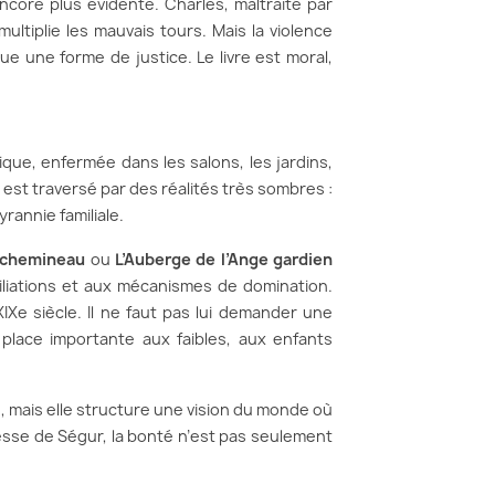
encore plus évidente. Charles, maltraité par
ultiplie les mauvais tours. Mais la violence
e une forme de justice. Le livre est moral,
que, enfermée dans les salons, les jardins,
est traversé par des réalités très sombres :
yrannie familiale.
e chemineau
ou
L’Auberge de l’Ange gardien
iliations et aux mécanismes de domination.
IXe siècle. Il ne faut pas lui demander une
lace importante aux faibles, aux enfants
te, mais elle structure une vision du monde où
tesse de Ségur, la bonté n’est pas seulement