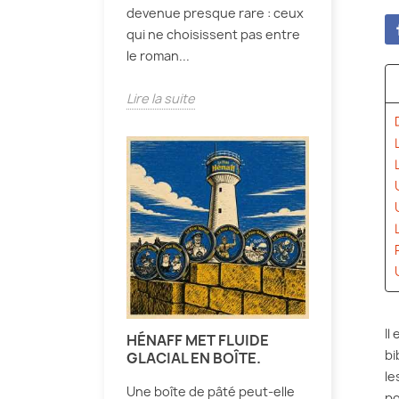
devenue presque rare : ceux
qui ne choisissent pas entre
le roman...
Lire la suite
Il
HÉNAFF MET FLUIDE
bi
GLACIAL EN BOÎTE.
le
Une boîte de pâté peut-elle
po