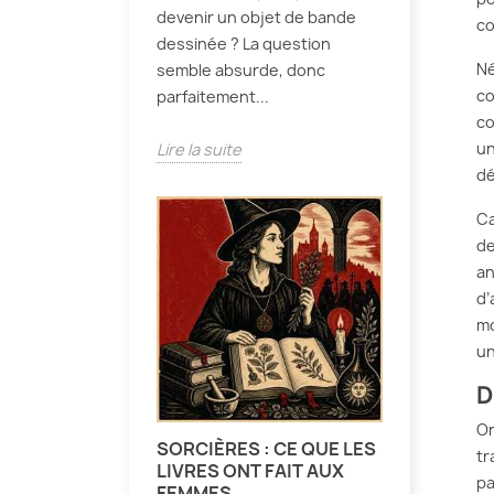
devenir un objet de bande
co
dessinée ? La question
N
semble absurde, donc
co
parfaitement...
co
un
Lire la suite
dé
Ca
de
an
d’
mo
un
D
On
SORCIÈRES : CE QUE LES
tr
LIVRES ONT FAIT AUX
pa
FEMMES.