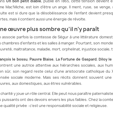
ans
Un bon petit diable
, publié en 1865, cette tension devient 
e Mac’Miche, est loin d’être un ange. Il ment, ruse, se venge, m
ulte est si dure que la désobéissance de l’enfant devient presqu
rtes, mais il contient aussi une énergie de révolte.
ne œuvre plus sombre qu’il n’y paraît
 associe parfois la comtesse de Ségur à une littérature domesti
s chambres d’enfants et les salles à manger. Pourtant, son monde 
uvreté, maltraitance, maladie, mort, orphelinat, injustice sociale, t
ançois le bossu
,
Pauvre Blaise
,
La Fortune de Gaspard
,
Diloy l
ntrent une autrice attentive aux hiérarchies sociales, aux hum
en sûr, son regard reste celui d’une aristocrate catholique du X
nsée sociale moderne. Mais ses récits donnent souvent une p
uvres, aux domestiques, aux êtres vulnérables.
 charité y joue un rôle central. Elle peut nous paraître paternalis
s puissants ont des devoirs envers les plus faibles. Chez la com
e qualité privée : c’est une responsabilité sociale et religieuse.