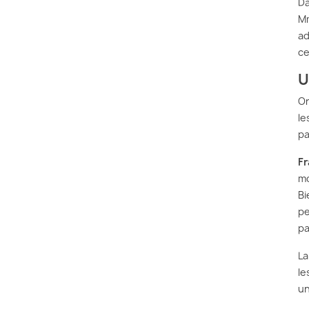
D
Mm
ad
ce
U
On
le
pa
Fr
mo
Bi
pe
pa
La
le
un