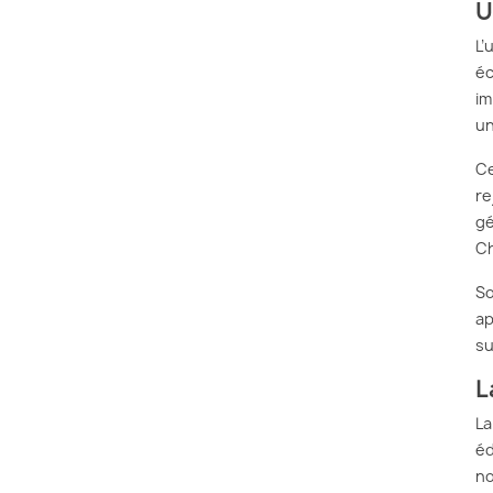
U
L’
éc
im
un
Ce
re
gé
Ch
So
ap
su
L
La
éd
no