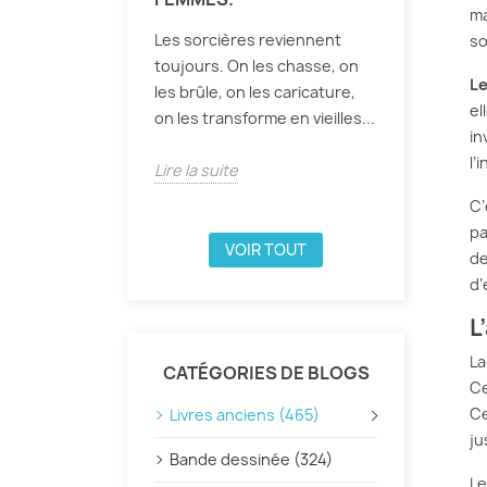
ma
Les sorcières reviennent
so
toujours. On les chasse, on
Le
les brûle, on les caricature,
el
on les transforme en vieilles...
in
l’
Lire la suite
C’
pa
VOIR TOUT
de
d’
L
La
CATÉGORIES DE BLOGS
Ce
Ce
Livres anciens (465)
ju
Bande dessinée (324)
Le