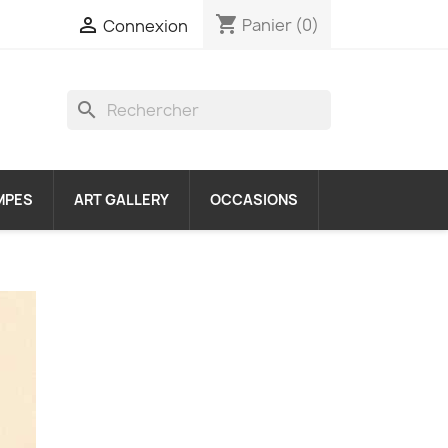
shopping_cart

Panier
(0)
Connexion
search
MPES
ART GALLERY
OCCASIONS