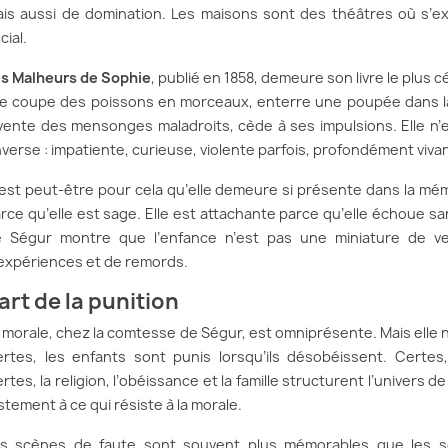
is aussi de domination. Les maisons sont des théâtres où s’exerc
cial.
s Malheurs de Sophie
, publié en 1858, demeure son livre le plus 
le coupe des poissons en morceaux, enterre une poupée dans la c
vente des mensonges maladroits, cède à ses impulsions. Elle n’es
inverse : impatiente, curieuse, violente parfois, profondément viva
est peut-être pour cela qu’elle demeure si présente dans la mém
rce qu’elle est sage. Elle est attachante parce qu’elle échoue san
 Ségur montre que l’enfance n’est pas une miniature de ver
expériences et de remords.
’art de la punition
 morale, chez la comtesse de Ségur, est omniprésente. Mais elle n’
rtes, les enfants sont punis lorsqu’ils désobéissent. Certe
rtes, la religion, l’obéissance et la famille structurent l’univers d
stement à ce qui résiste à la morale.
s scènes de faute sont souvent plus mémorables que les sc