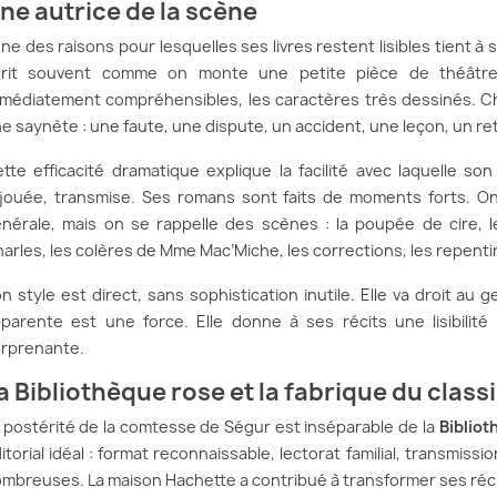
ne autrice de la scène
une des raisons pour lesquelles ses livres restent lisibles tient
rit souvent comme on monte une petite pièce de théâtre. 
médiatement compréhensibles, les caractères très dessinés. 
e saynète : une faute, une dispute, un accident, une leçon, un r
tte efficacité dramatique explique la facilité avec laquelle s
jouée, transmise. Ses romans sont faits de moments forts. On 
nérale, mais on se rappelle des scènes : la poupée de cire, 
arles, les colères de Mme Mac’Miche, les corrections, les repenti
n style est direct, sans sophistication inutile. Elle va droit au ge
parente est une force. Elle donne à ses récits une lisibilité
rprenante.
a Bibliothèque rose et la fabrique du class
 postérité de la comtesse de Ségur est inséparable de la
Bibliot
itorial idéal : format reconnaissable, lectorat familial, transmiss
mbreuses. La maison Hachette a contribué à transformer ses réci