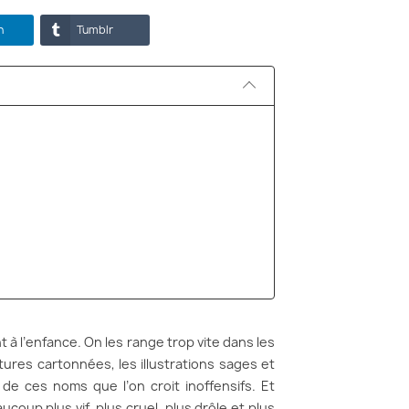
n
Tumblr
nt à l’enfance. On les range trop vite dans les
rtures cartonnées, les illustrations sages et
 de ces noms que l’on croit inoffensifs. Et
ucoup plus vif, plus cruel, plus drôle et plus