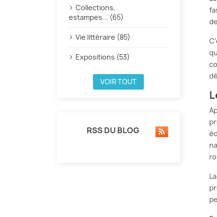
Collections,
fa
estampes... (65)
de
Vie littéraire (85)
C’
qu
Expositions (53)
co
dé
VOIR TOUT
L
A
pr
RSS DU BLOG
éd
na
r
La
pr
pe