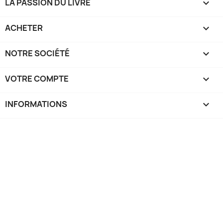
LA PASSION DU LIVRE

ACHETER

NOTRE SOCIÉTÉ

VOTRE COMPTE

INFORMATIONS
keyboard_arrow_down