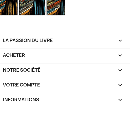
LA PASSION DU LIVRE

ACHETER

NOTRE SOCIÉTÉ

VOTRE COMPTE

INFORMATIONS
keyboard_arrow_down