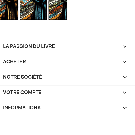
LA PASSION DU LIVRE

ACHETER

NOTRE SOCIÉTÉ

VOTRE COMPTE

INFORMATIONS
keyboard_arrow_down