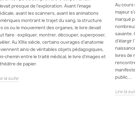
Au cours 
levait presque de l’exploration. Avant l’image
majeur s'
dicale, avant les scanners, avant les animations
marqué pa
mériques montrant le trajet du sang, la structure
nombreux 
s os ou le mouvement des organes, le livre devait
savante. 
ut faire : expliquer, montrer, découper, superposer,
d'élargir 
véler. Au XIXe siècle, certains ouvrages d’anatomie
naissance
viennent ainsi de véritables objets pédagogiques,
livres de
mi-chemin entre le traité médical, le livre d’images et
rencontre
 théâtre de papier.
manifeste
public,...
re la suite
Lire la sui