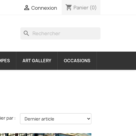
shopping_cart

Panier
(0)
Connexion
search
MPES
ART GALLERY
OCCASIONS
ier par :