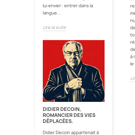
lui envier : entrer dans la
re
langue...
mé
nu
Lire la suite
de
to
ré
de
à 
le
Li
DIDIER DECOIN,
ROMANCIER DES VIES
DÉPLACÉES.
Didier Decoin appartenait à