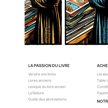
LA PASSION DU LIVRE
ACHE
Vendre vos livres
Livrai
Livres anciens
Table 
Lexique du livre ancien
Condit
La Reliure
Payem
Guide des abréviations.
NOTR