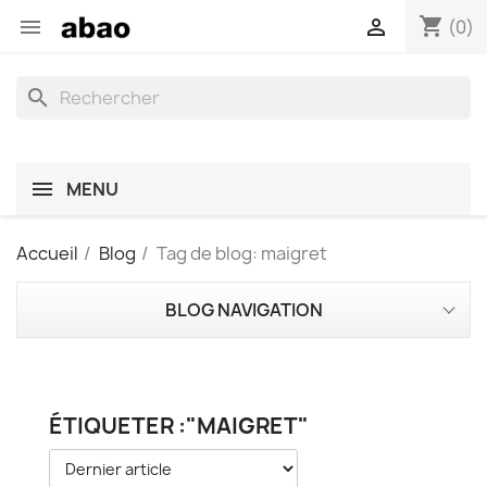
shopping_cart


(0)
search
MENU
Accueil
Blog
Tag de blog: maigret
BLOG NAVIGATION
ÉTIQUETER :"MAIGRET"