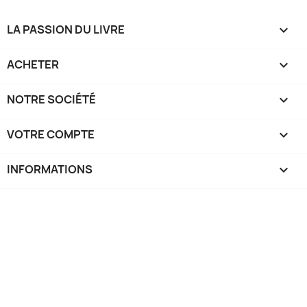
LA PASSION DU LIVRE

ACHETER

NOTRE SOCIÉTÉ

VOTRE COMPTE

INFORMATIONS
keyboard_arrow_down