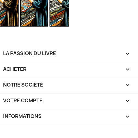
LA PASSION DU LIVRE

ACHETER

NOTRE SOCIÉTÉ

VOTRE COMPTE

INFORMATIONS
keyboard_arrow_down